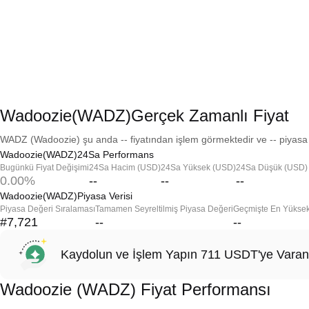
Wadoozie(WADZ)Gerçek Zamanlı Fiyat
WADZ (Wadoozie) şu anda -- fiyatından işlem görmektedir ve -- piyasa 
Wadoozie(WADZ)24Sa Performans
Bugünkü Fiyat Değişimi
24Sa Hacim (USD)
24Sa Yüksek (USD)
24Sa Düşük (USD)
0.00%
--
--
--
Wadoozie(WADZ)Piyasa Verisi
Piyasa Değeri Sıralaması
Tamamen Seyreltilmiş Piyasa Değeri
Geçmişte En Yükse
#7,721
--
--
Kaydolun ve İşlem Yapın 711 USDT'ye Varan
Wadoozie (WADZ) Fiyat Performansı