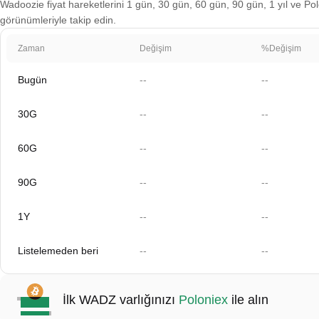
Wadoozie fiyat hareketlerini 1 gün, 30 gün, 60 gün, 90 gün, 1 yıl ve Polo
görünümleriyle takip edin.
Zaman
Değişim
%Değişim
Bugün
--
--
30G
--
--
60G
--
--
90G
--
--
1Y
--
--
Listelemeden beri
--
--
İlk WADZ varlığınızı
Poloniex
ile alın