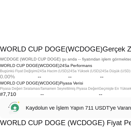
WORLD CUP DOGE(WCDOGE)Gerçek Zam
WCDOGE (WORLD CUP DOGE) şu anda -- fiyatından işlem görmektedir v
WORLD CUP DOGE(WCDOGE)24Sa Performans
Bugünkü Fiyat Değişimi
24Sa Hacim (USD)
24Sa Yüksek (USD)
24Sa Düşük (USD)
0.00%
--
--
--
WORLD CUP DOGE(WCDOGE)Piyasa Verisi
Piyasa Değeri Sıralaması
Tamamen Seyreltilmiş Piyasa Değeri
Geçmişte En Yükse
#7,710
--
--
Kaydolun ve İşlem Yapın 711 USDT'ye Varan
WORLD CUP DOGE (WCDOGE) Fiyat Per