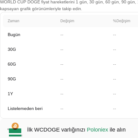
WORLD CUP DOGE fiyat hareketlerini 1 gün, 30 gün, 60 gün, 90 gün, 1 yı
kapsayan grafik görünümleriyle takip edin.
Zaman
Değişim
%Değişim
Bugün
--
--
30G
--
--
60G
--
--
90G
--
--
1Y
--
--
Listelemeden beri
--
--
İlk WCDOGE varlığınızı
Poloniex
ile alın