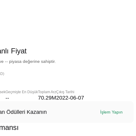
lı Fiyat
 -- piyasa değerine sahiptir.
SD)
sek
Geçmişte En Düşük
Toplam Arz
Çıkış Tarihi
--
70.29M
2022-06-07
n Ödülleri Kazanın
İşlem Yapın
rmansı