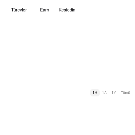
Türevler
Earn
Keşfedin
1H
1A
1Y
Tümü