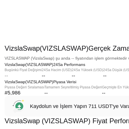
VizslaSwap(VIZSLASWAP)Gerçek Zaman
VIZSLASWAP (VizslaSwap) şu anda -- fiyatından işlem görmektedir ve
VizslaSwap(VIZSLASWAP)24Sa Performans
Bugünkü Fiyat Değişimi
24Sa Hacim (USD)
24Sa Yüksek (USD)
24Sa Düşük (U
--
--
--
--
VizslaSwap(VIZSLASWAP)Piyasa Verisi
Piyasa Değeri Sıralaması
Tamamen Seyreltilmiş Piyasa Değeri
Geçmişte En Yük
#5,986
--
--
Kaydolun ve İşlem Yapın 711 USDT'ye Vara
VizslaSwap (VIZSLASWAP) Fiyat Perfo