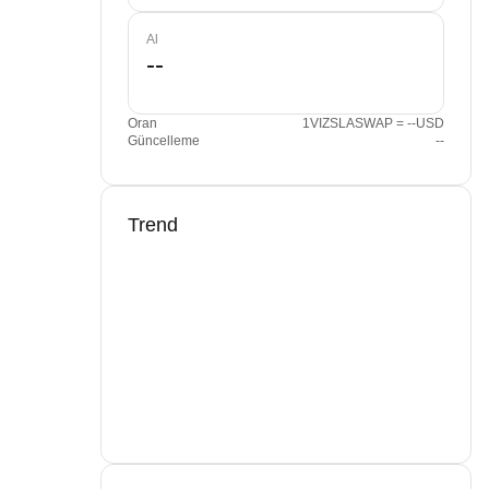
Al
Oran
1VIZSLASWAP = --USD
Güncelleme
--
Trend