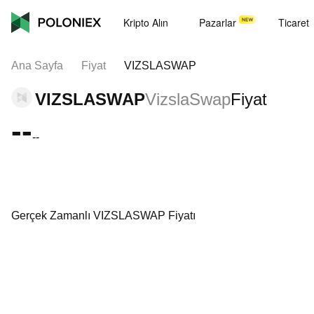
Kripto Alın
Pazarlar
Ticaret
Ana Sayfa
Fiyat
VIZSLASWAP
VIZSLASWAP
VizslaSwap
Fiyat
--
--
Gerçek Zamanlı VIZSLASWAP Fiyatı