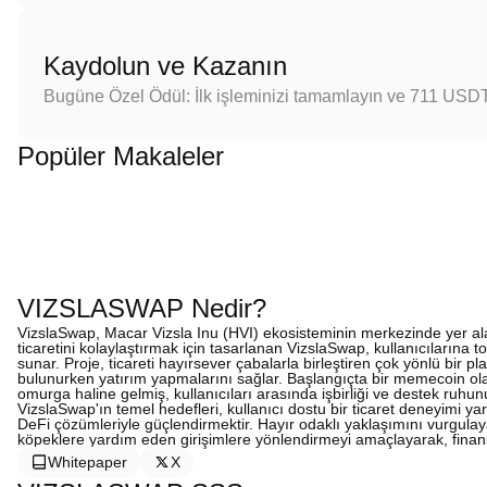
Kaydolun ve Kazanın
Bugüne Özel Ödül: İlk işleminizi tamamlayın ve 711 USD
Popüler Makaleler
VIZSLASWAP Nedir?
VizslaSwap, Macar Vizsla Inu (HVI) ekosisteminin merkezinde yer al
ticaretini kolaylaştırmak için tasarlanan VizslaSwap, kullanıcılarına to
sunar. Proje, ticareti hayırsever çabalarla birleştiren çok yönlü bir p
bulunurken yatırım yapmalarını sağlar. Başlangıçta bir memecoin ola
omurga haline gelmiş, kullanıcıları arasında işbirliği ve destek ruhunu
VizslaSwap'ın temel hedefleri, kullanıcı dostu bir ticaret deneyimi ya
DeFi çözümleriyle güçlendirmektir. Hayır odaklı yaklaşımını vurgulaya
köpeklere yardım eden girişimlere yönlendirmeyi amaçlayarak, finansa
Whitepaper
X