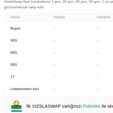
VizslaSwap fiyat hareketlerini 1 gün, 30 gün, 60 gün, 90 gün, 1 yıl ve
görünümleriyle takip edin.
Zaman
Değişim
%Değişim
Bugün
--
--
30G
--
--
60G
--
--
90G
--
--
1Y
--
--
Listelemeden beri
--
--
İlk VIZSLASWAP varlığınızı
Poloniex
ile alı