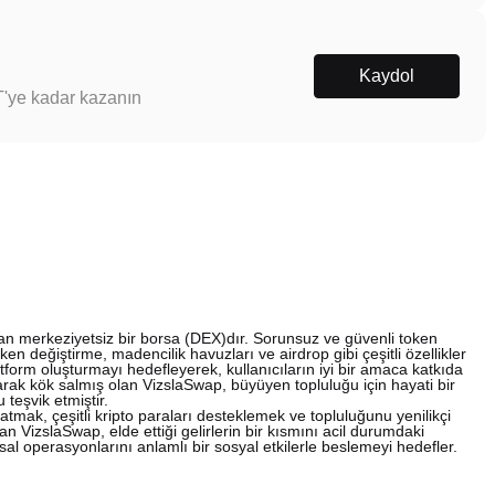
Kaydol
T'ye kadar kazanın
an merkeziyetsiz bir borsa (DEX)dır. Sorunsuz ve güvenli token
ken değiştirme, madencilik havuzları ve airdrop gibi çeşitli özellikler
latform oluşturmayı hedefleyerek, kullanıcıların iyi bir amaca katkıda
rak kök salmış olan VizslaSwap, büyüyen topluluğu için hayati bir
 teşvik etmiştir.
ratmak, çeşitli kripto paraları desteklemek ve topluluğunu yenilikçi
n VizslaSwap, elde ettiği gelirlerin bir kısmını acil durumdaki
l operasyonlarını anlamlı bir sosyal etkilerle beslemeyi hedefler.