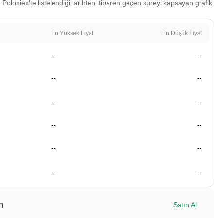
 Poloniex'te listelendiği tarihten itibaren geçen süreyi kapsayan grafik
En Yüksek Fiyat
En Düşük Fiyat
--
--
--
--
--
--
--
--
--
--
--
--
n
Satın Al