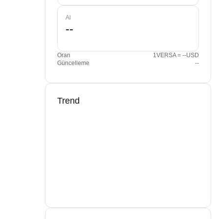
Al
Oran
1VERSA = --USD
Güncelleme
--
Trend