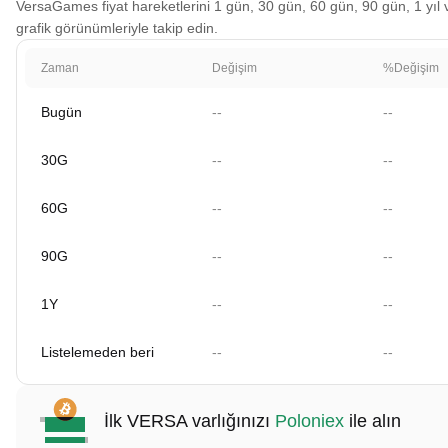
VersaGames fiyat hareketlerini 1 gün, 30 gün, 60 gün, 90 gün, 1 yıl v
grafik görünümleriyle takip edin.
Zaman
Değişim
%Değişim
Bugün
--
--
30G
--
--
60G
--
--
90G
--
--
1Y
--
--
Listelemeden beri
--
--
İlk VERSA varlığınızı
Poloniex
ile alın