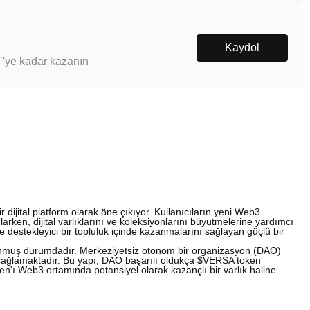
Kaydol
T'ye kadar kazanın
 dijital platform olarak öne çıkıyor. Kullanıcıların yeni Web3
arken, dijital varlıklarını ve koleksiyonlarını büyütmelerine yardımcı
 destekleyici bir topluluk içinde kazanmalarını sağlayan güçlü bir
nmuş durumdadır. Merkeziyetsiz otonom bir organizasyon (DAO)
si sağlamaktadır. Bu yapı, DAO başarılı oldukça $VERSA token
en'ı Web3 ortamında potansiyel olarak kazançlı bir varlık haline