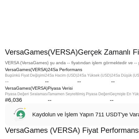
VersaGames(VERSA)Gerçek Zamanlı Fi
VERSA (VersaGames) şu anda -- fiyatından işlem görmektedir ve -- p
VersaGames(VERSA)24Sa Performans
Bugünkü Fiyat Değişimi
24Sa Hacim (USD)
24Sa Yüksek (USD)
24Sa Düşük (U
--
--
--
--
VersaGames(VERSA)Piyasa Verisi
Piyasa Değeri Sıralaması
Tamamen Seyreltilmiş Piyasa Değeri
Geçmişte En Yük
#6,036
--
--
Kaydolun ve İşlem Yapın 711 USDT'ye Vara
VersaGames (VERSA) Fiyat Performans