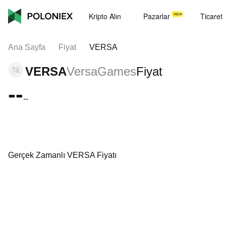
Kripto Alın
Pazarlar
Ticaret
Ana Sayfa
Fiyat
VERSA
VERSA
VersaGames
Fiyat
--
--
Gerçek Zamanlı VERSA Fiyatı