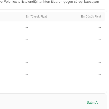
e Poloniex'te listelendiği tarihten itibaren geçen süreyi kapsayan
En Yüksek Fiyat
En Düşük Fiyat
--
--
--
--
--
--
--
--
--
--
--
--
Satın Al