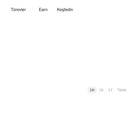
Türevler
Earn
Keşfedin
1H
1A
1Y
Tümü