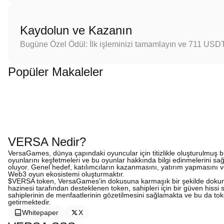
Kaydolun ve Kazanın
Bugüne Özel Ödül: İlk işleminizi tamamlayın ve 711 USD
Popüler Makaleler
VERSA Nedir?
VersaGames, dünya çapındaki oyuncular için titizlikle oluşturulmuş bir
oyunlarını keşfetmeleri ve bu oyunlar hakkında bilgi edinmelerini sağl
oluyor. Genel hedef, katılımcıların kazanmasını, yatırım yapmasını ve
Web3 oyun ekosistemi oluşturmaktır.
$VERSA token, VersaGames'in dokusuna karmaşık bir şekilde doku
hazinesi tarafından desteklenen token, sahipleri için bir güven his
sahiplerinin de menfaatlerinin gözetilmesini sağlamakta ve bu da tok
getirmektedir.
Whitepaper
X