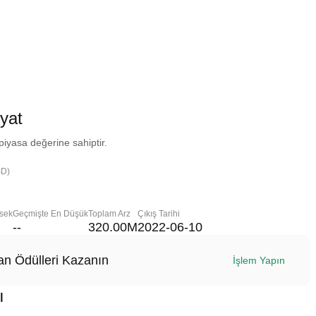
yat
iyasa değerine sahiptir.
SD)
sek
Geçmişte En Düşük
Toplam Arz
Çıkış Tarihi
--
320.00M
2022-06-10
n Ödülleri Kazanın
İşlem Yapın
ı