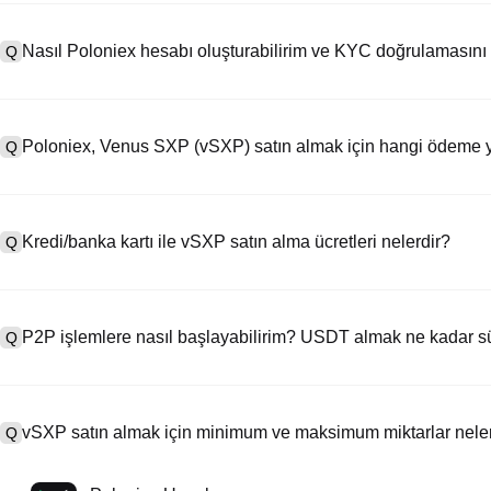
Nasıl Poloniex hesabı oluşturabilirim ve KYC doğrulamasını
Q
Bir hesap oluşturmak için resmi web sitemizdeki
kayıt sayfasını
ziya
A
seçeneğine tıklayın, e-posta veya telefon numaranızı girin, bir şifre
Poloniex, Venus SXP (vSXP) satın almak için hangi ödeme y
Q
Kaydolduktan sonra, "Ayarlar" > "Güvenlik" bölümüne gidin, geçerli
bir selfie çekin. Bu işlem genellikle 24-48 saat sürer.
Poloniex'in desteklediği yöntemler: 1) Sabit coinlerin (örn. USDT) an
A
Emanet yoluyla diğer kullanıcılardan sabit coin (örn. USDT) satın alm
Kredi/banka kartı ile vSXP satın alma ücretleri nelerdir?
Q
banka transferleri (itibari para yatırmalar) (1-3 iş günü işleme); 4) 10
işlemler.
Kredi kartı ödeme işlemi ücretleri, üçüncü taraf sağlayıcıya bağlı ola
A
kartınızın hiçbir verisini saklamaz. Kartınızla USDT satın aldıktan
P2P işlemlere nasıl başlayabilirim? USDT almak ne kadar s
Q
yapabilirsiniz. Standart spot işlem ücretleri (%0,05 kadar düşük) vSX
P2P işlemler sayfasını ziyaret edin, bir satıcının ilanını seçin (örn
A
ödeme yapın (banka havalesi, PayPal, vb.). Satıcı makbuzu onayl
vSXP satın almak için minimum ve maksimum miktarlar neler
Q
ödeme yöntemine ve satıcının yanıt süresine bağlı olarak genellikle 
Minimum ve maksimum limitler satın alma yöntemine ve doğrulama sev