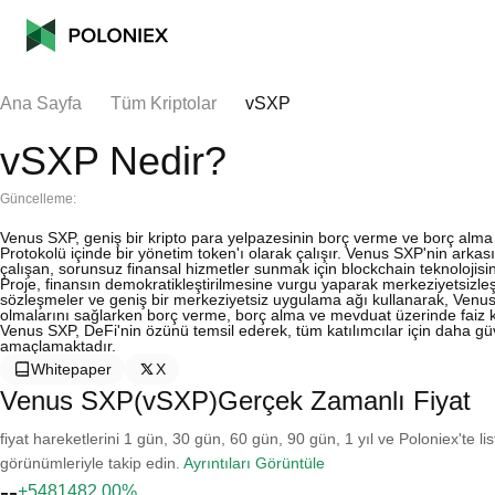
Ana Sayfa
Tüm Kriptolar
vSXP
vSXP Nedir?
Güncelleme:
Venus SXP, geniş bir kripto para yelpazesinin borç verme ve borç alma i
Protokolü içinde bir yönetim token'ı olarak çalışır. Venus SXP'nin ark
çalışan, sorunsuz finansal hizmetler sunmak için blockchain teknolojisin
Proje, finansın demokratikleştirilmesine vurgu yaparak merkeziyetsizleş
sözleşmeler ve geniş bir merkeziyetsiz uygulama ağı kullanarak, Venus SX
olmalarını sağlarken borç verme, borç alma ve mevduat üzerinde faiz ka
Venus SXP, DeFi'nin özünü temsil ederek, tüm katılımcılar için daha güve
amaçlamaktadır.
Whitepaper
X
Venus SXP(vSXP)Gerçek Zamanlı Fiyat
fiyat hareketlerini 1 gün, 30 gün, 60 gün, 90 gün, 1 yıl ve Poloniex'te li
görünümleriyle takip edin.
Ayrıntıları Görüntüle
--
+5481482.00%