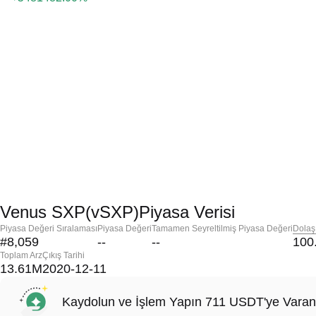
Venus SXP(vSXP)Piyasa Verisi
Piyasa Değeri Sıralaması
Piyasa Değeri
Tamamen Seyreltilmiş Piyasa Değeri
Dolaş
#8,059
--
--
100
Toplam Arz
Çıkış Tarihi
13.61M
2020-12-11
Kaydolun ve İşlem Yapın 711 USDT'ye Varan