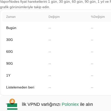
VaporNodes fiyat hareketlerini 1 gün, 30 gün, 60 gün, 90 gün, 1 yıl ve P
grafik görünümleriyle takip edin.
Zaman
Değişim
%Değişim
Bugün
--
--
30G
--
--
60G
--
--
90G
--
--
1Y
--
--
Listelemeden beri
--
--
İlk VPND varlığınızı
Poloniex
ile alın