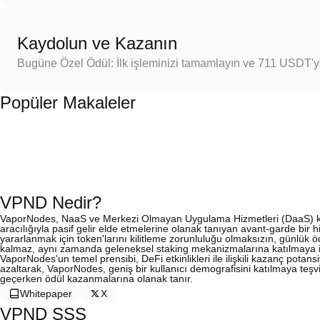
Kaydolun ve Kazanın
Bugüne Özel Ödül: İlk işleminizi tamamlayın ve 711 USDT'
Popüler Makaleler
VPND Nedir?
VaporNodes, NaaS ve Merkezi Olmayan Uygulama Hizmetleri (DaaS) kombi
aracılığıyla pasif gelir elde etmelerine olanak tanıyan avant-garde bir h
yararlanmak için token'larını kilitleme zorunluluğu olmaksızın, günlük öd
kalmaz, aynı zamanda geleneksel staking mekanizmalarına katılmaya ist
VaporNodes'un temel prensibi, DeFi etkinlikleri ile ilişkili kazanç potansi
azaltarak, VaporNodes, geniş bir kullanıcı demografisini katılmaya teşvik
geçerken ödül kazanmalarına olanak tanır.
Whitepaper
X
VPND SSS