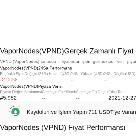
VaporNodes(VPND)Gerçek Zamanlı Fiyat
VPND (VaporNodes) şu anda -- fiyatından işlem görmektedir ve -- piyas
VaporNodes(VPND)24Sa Performans
Bugünkü Fiyat Değişimi
24Sa Hacim (USD)
24Sa Yüksek (USD)
24Sa Düşük (USD)
-2.00%
--
--
--
VaporNodes(VPND)Piyasa Verisi
Piyasa Değeri Sıralaması
Geçmişte En Yüksek
Geçmişte En Düşük
Çıkış Tarihi
#5,952
--
--
2021-12-2
Kaydolun ve İşlem Yapın 711 USDT'ye Varan
VaporNodes (VPND) Fiyat Performansı