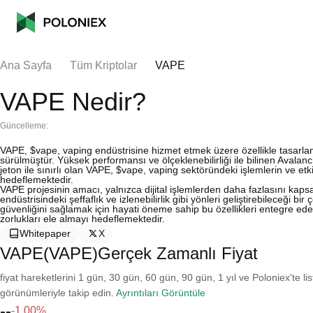
Ana Sayfa
Tüm Kriptolar
VAPE
VAPE Nedir?
Güncelleme:
VAPE, $vape, vaping endüstrisine hizmet etmek üzere özellikle tasarlan
sürülmüştür. Yüksek performansı ve ölçeklenebilirliği ile bilinen Aval
jeton ile sınırlı olan VAPE, $vape, vaping sektöründeki işlemlerin ve etkil
hedeflemektedir.
VAPE projesinin amacı, yalnızca dijital işlemlerden daha fazlasını kap
endüstrisindeki şeffaflık ve izlenebilirlik gibi yönleri geliştirebileceği b
güvenliğini sağlamak için hayati öneme sahip bu özellikleri entegre ed
zorlukları ele almayı hedeflemektedir.
Whitepaper
X
VAPE(VAPE)Gerçek Zamanlı Fiyat
fiyat hareketlerini 1 gün, 30 gün, 60 gün, 90 gün, 1 yıl ve Poloniex'te li
görünümleriyle takip edin.
Ayrıntıları Görüntüle
--
-1.00%