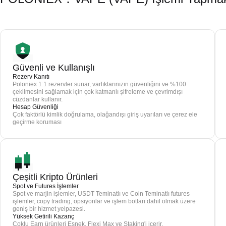
Güvenli ve Kullanışlı
Rezerv Kanıtı
Poloniex 1:1 rezervler sunar, varlıklarınızın güvenliğini ve %100
çekilmesini sağlamak için çok katmanlı şifreleme ve çevrimdışı
cüzdanlar kullanır.
Hesap Güvenliği
Çok faktörlü kimlik doğrulama, olağandışı giriş uyarıları ve çerez ele
geçirme koruması
Çeşitli Kripto Ürünleri
Spot ve Futures İşlemler
Spot ve marjin işlemler, USDT Teminatlı ve Coin Teminatlı futures
işlemler, copy trading, opsiyonlar ve işlem botları dahil olmak üzere
geniş bir hizmet yelpazesi.
Yüksek Getirili Kazanç
Çoklu Earn ürünleri Esnek, Flexi Max ve Staking'i içerir.