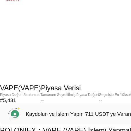
VAPE(VAPE)Piyasa Verisi
Piyasa Değeri Sıralaması
Tamamen Seyreltilmiş Piyasa Değeri
Geçmişte En Yükse
#5,431
--
--
Kaydolun ve İşlem Yapın 711 USDT'ye Varan
POLONIEX：VAPE (VAPE) İşlemi Yapmak İç