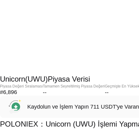
Unicorn(UWU)Piyasa Verisi
Piyasa Değeri Sıralaması
Tamamen Seyreltilmiş Piyasa Değeri
Geçmişte En Yükse
#6,896
--
--
Kaydolun ve İşlem Yapın 711 USDT'ye Varan
POLONIEX：Unicorn (UWU) İşlemi Yapmak 