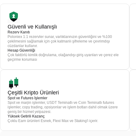
Güvenli ve Kullanışlı
Rezerv Kanıtı
Poloniex 1:1 rezervler sunar, varlıklarınızın güvenliğini ve %100
çekilmesini sağlamak için çok katmanlı şifreleme ve çevrimdışı
cüzdanlar kullanır.
Hesap Güvenliği
Çok faktörlü kimlik doğrulama, olağandışı giriş uyarıları ve çerez ele
geçirme koruması
Çeşitli Kripto Ürünleri
Spot ve Futures İşlemler
Spot ve marjin işlemler, USDT Teminatlı ve Coin Teminatlı futures
işlemler, copy trading, opsiyonlar ve işlem botları dahil olmak üzere
geniş bir hizmet yelpazesi.
Yüksek Getirili Kazanç
Çoklu Earn ürünleri Esnek, Flexi Max ve Staking'i içerir.