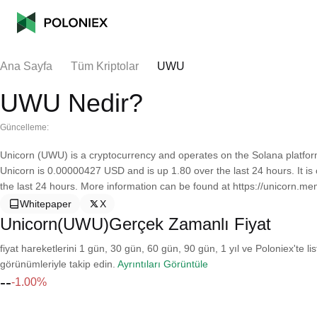
Ana Sayfa
Tüm Kriptolar
UWU
UWU Nedir?
Güncelleme:
Unicorn (UWU) is a cryptocurrency and operates on the Solana platform
Unicorn is 0.00000427 USD and is up 1.80 over the last 24 hours. It is 
the last 24 hours. More information can be found at https://unicorn.me
Whitepaper
X
Unicorn(UWU)Gerçek Zamanlı Fiyat
fiyat hareketlerini 1 gün, 30 gün, 60 gün, 90 gün, 1 yıl ve Poloniex'te li
görünümleriyle takip edin.
Ayrıntıları Görüntüle
--
-1.00%