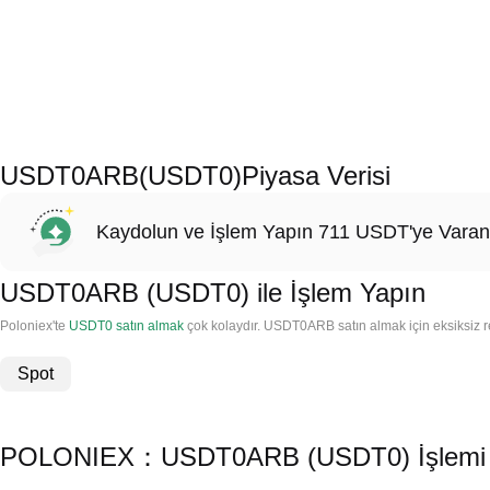
USDT0ARB(USDT0)Piyasa Verisi
Kaydolun ve İşlem Yapın 711 USDT'ye Varan
USDT0ARB (USDT0) ile İşlem Yapın
Poloniex'te
USDT0 satın almak
çok kolaydır. USDT0ARB satın almak için eksiksiz reh
Spot
POLONIEX：USDT0ARB (USDT0) İşlemi Yap