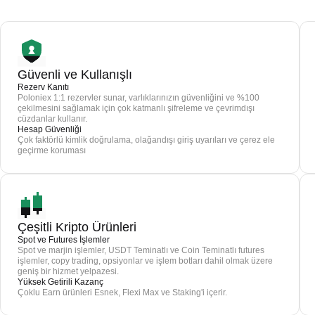
Güvenli ve Kullanışlı
Rezerv Kanıtı
Poloniex 1:1 rezervler sunar, varlıklarınızın güvenliğini ve %100
çekilmesini sağlamak için çok katmanlı şifreleme ve çevrimdışı
cüzdanlar kullanır.
Hesap Güvenliği
Çok faktörlü kimlik doğrulama, olağandışı giriş uyarıları ve çerez ele
geçirme koruması
Çeşitli Kripto Ürünleri
Spot ve Futures İşlemler
Spot ve marjin işlemler, USDT Teminatlı ve Coin Teminatlı futures
işlemler, copy trading, opsiyonlar ve işlem botları dahil olmak üzere
geniş bir hizmet yelpazesi.
Yüksek Getirili Kazanç
Çoklu Earn ürünleri Esnek, Flexi Max ve Staking'i içerir.