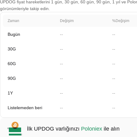
UPDOG fiyat hareketlerini 1 gün, 30 gün, 60 gün, 90 gün, 1 yıl ve Poloni
görünümleriyle takip edin.
Zaman
Değişim
%Değişim
Bugün
--
--
30G
--
--
60G
--
--
90G
--
--
1Y
--
--
Listelemeden beri
--
--
İlk UPDOG varlığınızı
Poloniex
ile alın