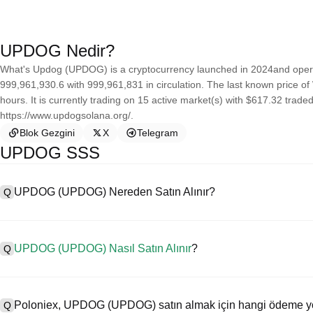
UPDOG Nedir?
What's Updog (UPDOG) is a cryptocurrency launched in 2024and operat
999,961,930.6 with 999,961,831 in circulation. The last known price o
hours. It is currently trading on 15 active market(s) with $617.32 trad
https://www.updogsolana.org/.
Blok Gezgini
X
Telegram
UPDOG SSS
UPDOG (UPDOG) Nereden Satın Alınır?
Q
A
Merkezi borsalar (CEX'ler), UPDOG satın almanın en kolay ve en güven
yüksek likidite ve işlemleri basitleştirmek için çeşitli alım satım ar
UPDOG (UPDOG) Nasıl Satın Alınır
?
Q
para birimlerinde işlem yapmayı destekler ve rekabetçi işlem ücretle
Bir CEX'te UPDOG şu şekilde satın alınır:
A
Güvenli ve sezgisel bir platform olan Poloniex ile dört adımda kri
1. Bir hesap oluşturun ve KYC doğrulamasını tamamlayın.
kaliteli dijital varlıklarla işlemlere başlayın.
Poloniex, UPDOG (UPDOG) satın almak için hangi ödeme yön
Q