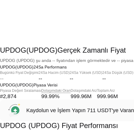
UPDOG(UPDOG)Gerçek Zamanlı Fiyat
UPDOG (UPDOG) şu anda -- fiyatından işlem görmektedir ve -- piyasa d
UPDOG(UPDOG)24Sa Performans
Bugünkü Fiyat Değişimi
24Sa Hacim (USD)
24Sa Yüksek (USD)
24Sa Düşük (USD)
--
--
--
--
UPDOG(UPDOG)Piyasa Verisi
Piyasa Değeri Sıralaması
Dolaşımdaki Oran
Dolaşımdaki Arz
Toplam Arz
#2,874
99.99
%
999.96M
999.96M
Kaydolun ve İşlem Yapın 711 USDT'ye Varan
UPDOG (UPDOG) Fiyat Performansı