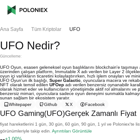
Ana Sayfa
Tüm Kriptolar
UFO
UFO Nedir?
Güncelleme:
UFO Oyun, esasen geleneksel oyun başlıklarını blockchain'e taşımayı
üzerinden çalışan platform, Immutable X adı verilen bir Layer 2 ölçek
oyun içi varlıkların ticaretini kolaylaştırırken, hızlı işlem onayları ve 
UFO Oyun'un ilk başlığı,
Super Galactic
, oyunculara macera ve rekabe
NFT olarak temsil edilen
UFOep
adı verilen benzersiz oynanabilir karak
olarak hizmet eder ve kullanıcıların yönetişimde aktif rol almalarını ve
benzersiz mimari, oyunculara sadece oyun deneyimi sunmakla kalmayı
sunan sağlam bir ekosistem yaratır.
Whitepaper
Github
X
Facebook
UFO Gaming(UFO)Gerçek Zamanlı Fiyat
fiyat hareketlerini 1 gün, 30 gün, 60 gün, 90 gün, 1 yıl ve Poloniex'te li
görünümleriyle takip edin.
Ayrıntıları Görüntüle
--
+1.00%