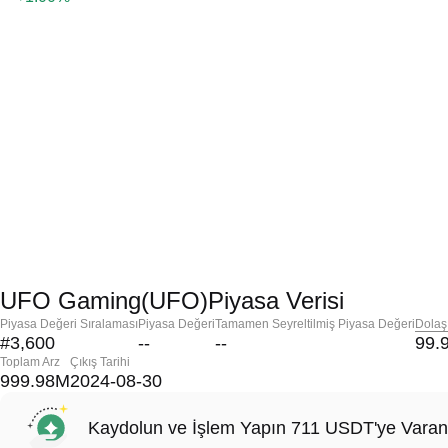
UFO Gaming(UFO)Piyasa Verisi
Piyasa Değeri Sıralaması
Piyasa Değeri
Tamamen Seyreltilmiş Piyasa Değeri
Dolaş
#3,600
--
--
99.
Toplam Arz
Çıkış Tarihi
999.98M
2024-08-30
Kaydolun ve İşlem Yapın 711 USDT'ye Varan