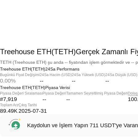
Treehouse ETH(TETH)Gerçek Zamanlı Fi
TETH (Treehouse ETH) şu anda -- fiyatından işlem görmektedir ve -- pi
Treehouse ETH(TETH)24Sa Performans
Bugünkü Fiyat Değişimi
24Sa Hacim (USD)
24Sa Yüksek (USD)
24Sa Düşük (USD)
0.00%
--
--
--
Treehouse ETH(TETH)Piyasa Verisi
Piyasa Değeri Sıralaması
Piyasa Değeri
Tamamen Seyreltilmiş Piyasa Değeri
Dolaş
#7,919
--
--
100
Toplam Arz
Çıkış Tarihi
89.49K
2025-07-31
Kaydolun ve İşlem Yapın 711 USDT'ye Varan