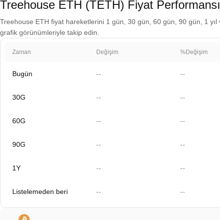
Treehouse ETH (TETH) Fiyat Performans
Treehouse ETH fiyat hareketlerini 1 gün, 30 gün, 60 gün, 90 gün, 1 yıl v
grafik görünümleriyle takip edin.
Zaman
Değişim
%Değişim
Bugün
--
--
30G
--
--
60G
--
--
90G
--
--
1Y
--
--
Listelemeden beri
--
--