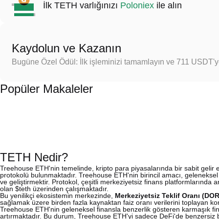
İlk TETH varlığınızı
Poloniex
ile alın
Kaydolun ve Kazanın
Bugüne Özel Ödül: İlk işleminizi tamamlayın ve 711 USDT'
Popüler Makaleler
TETH Nedir?
Treehouse ETH'nin temelinde, kripto para piyasalarında bir sabit gelir 
protokolü bulunmaktadır. Treehouse ETH'nin birincil amacı, geleneksel f
ve geliştirmektir. Protokol, çeşitli merkeziyetsiz finans platformlarında a
olan $teth üzerinden çalışmaktadır.
Bu yenilikçi ekosistemin merkezinde,
Merkeziyetsiz Teklif Oranı (DOR
sağlamak üzere birden fazla kaynaktan faiz oranı verilerini toplayan ko
Treehouse ETH'nin geleneksel finansla benzerlik gösteren karmaşık finan
artırmaktadır. Bu durum, Treehouse ETH'yi sadece DeFi'de benzersiz b