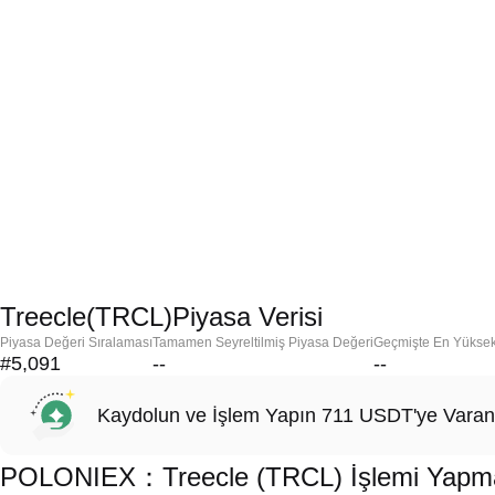
Treecle(TRCL)Piyasa Verisi
Piyasa Değeri Sıralaması
Tamamen Seyreltilmiş Piyasa Değeri
Geçmişte En Yükse
#5,091
--
--
Kaydolun ve İşlem Yapın 711 USDT'ye Varan
POLONIEX：Treecle (TRCL) İşlemi Yapmak 