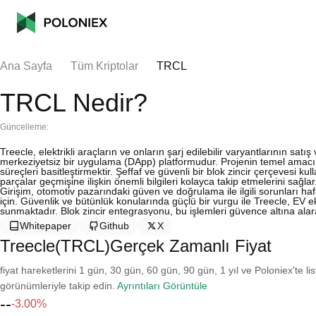
Ana Sayfa
Tüm Kriptolar
TRCL
TRCL Nedir?
Güncelleme:
Treecle, elektrikli araçların ve onların şarj edilebilir varyantlarının sat
merkeziyetsiz bir uygulama (DApp) platformudur. Projenin temel amacı, a
süreçleri basitleştirmektir. Şeffaf ve güvenli bir blok zincir çerçevesi ku
parçalar geçmişine ilişkin önemli bilgileri kolayca takip etmelerini sağlar
Girişim, otomotiv pazarındaki güven ve doğrulama ile ilgili sorunları hafi
için. Güvenlik ve bütünlük konularında güçlü bir vurgu ile Treecle, EV e
sunmaktadır. Blok zincir entegrasyonu, bu işlemleri güvence altına alarak
Whitepaper
Github
X
Treecle(TRCL)Gerçek Zamanlı Fiyat
fiyat hareketlerini 1 gün, 30 gün, 60 gün, 90 gün, 1 yıl ve Poloniex'te li
görünümleriyle takip edin.
Ayrıntıları Görüntüle
--
-3.00%