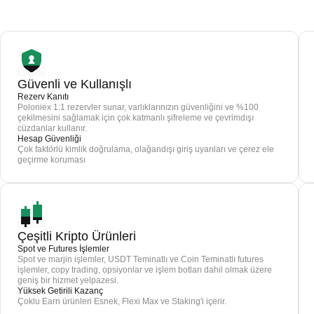
Güvenli ve Kullanışlı
Rezerv Kanıtı
Poloniex 1:1 rezervler sunar, varlıklarınızın güvenliğini ve %100
çekilmesini sağlamak için çok katmanlı şifreleme ve çevrimdışı
cüzdanlar kullanır.
Hesap Güvenliği
Çok faktörlü kimlik doğrulama, olağandışı giriş uyarıları ve çerez ele
geçirme koruması
Çeşitli Kripto Ürünleri
Spot ve Futures İşlemler
Spot ve marjin işlemler, USDT Teminatlı ve Coin Teminatlı futures
işlemler, copy trading, opsiyonlar ve işlem botları dahil olmak üzere
geniş bir hizmet yelpazesi.
Yüksek Getirili Kazanç
Çoklu Earn ürünleri Esnek, Flexi Max ve Staking'i içerir.