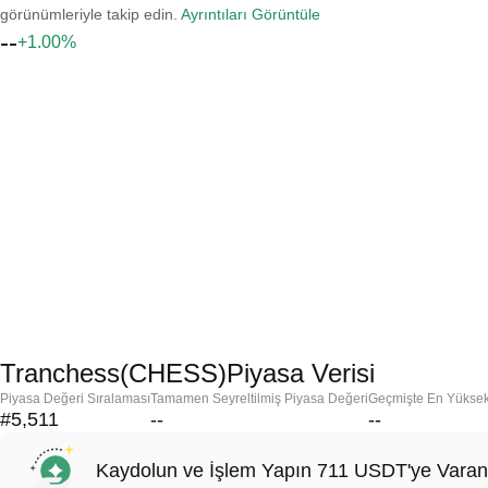
görünümleriyle takip edin.
Ayrıntıları Görüntüle
--
+1.00%
Tranchess(CHESS)Piyasa Verisi
Piyasa Değeri Sıralaması
Tamamen Seyreltilmiş Piyasa Değeri
Geçmişte En Yükse
#5,511
--
--
Kaydolun ve İşlem Yapın 711 USDT'ye Varan