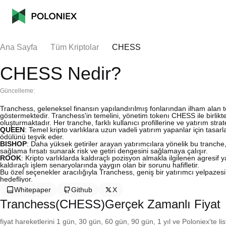
Ana Sayfa
Tüm Kriptolar
CHESS
CHESS Nedir?
Güncelleme:
Tranchess, geleneksel finansın yapılandırılmış fonlarından ilham alan to
göstermektedir. Tranchess'in temelini, yönetim tokenı CHESS ile bi
oluşturmaktadır. Her tranche, farklı kullanıcı profillerine ve yatırım stra
QUEEN
: Temel kripto varlıklara uzun vadeli yatırım yapanlar için tasa
ödülünü teşvik eder.
BISHOP
: Daha yüksek getiriler arayan yatırımcılara yönelik bu tranche
sağlama fırsatı sunarak risk ve getiri dengesini sağlamaya çalışır.
ROOK
: Kripto varlıklarda kaldıraçlı pozisyon almakla ilgilenen agresif 
kaldıraçlı işlem senaryolarında yaygın olan bir sorunu hafifletir.
Bu özel seçenekler aracılığıyla Tranchess, geniş bir yatırımcı yelpazes
hedefliyor.
Whitepaper
Github
X
Tranchess(CHESS)Gerçek Zamanlı Fiyat
fiyat hareketlerini 1 gün, 30 gün, 60 gün, 90 gün, 1 yıl ve Poloniex'te li