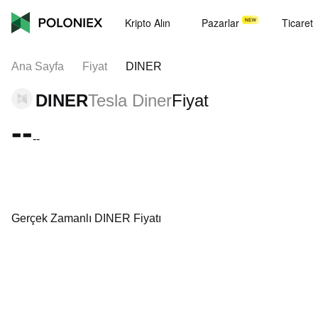
Kripto Alın
Pazarlar
Ticaret
Ana Sayfa
Fiyat
DINER
DINER
Tesla Diner
Fiyat
--
--
Gerçek Zamanlı DINER Fiyatı