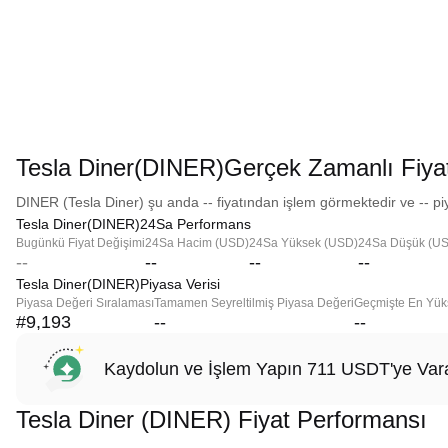
Tesla Diner(DINER)Gerçek Zamanlı Fiya
DINER (Tesla Diner) şu anda -- fiyatından işlem görmektedir ve -- pi
Tesla Diner(DINER)24Sa Performans
Bugünkü Fiyat Değişimi
24Sa Hacim (USD)
24Sa Yüksek (USD)
24Sa Düşük (U
--
--
--
--
Tesla Diner(DINER)Piyasa Verisi
Piyasa Değeri Sıralaması
Tamamen Seyreltilmiş Piyasa Değeri
Geçmişte En Yük
#9,193
--
--
Kaydolun ve İşlem Yapın 711 USDT'ye Vara
Tesla Diner (DINER) Fiyat Performansı