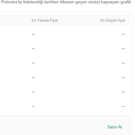
 Poloniex'te listelendiği tarihten itibaren geçen süreyi kapsayan grafik
En Yüksek Fiyat
En Düşük Fiyat
--
--
--
--
--
--
--
--
--
--
--
--
Satın Al