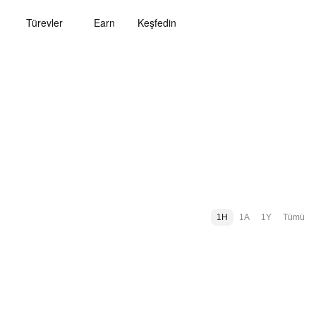
Türevler
Earn
Keşfedin
1H
1A
1Y
Tümü