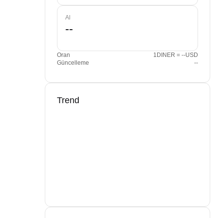
Al
Oran
1DINER = --USD
Güncelleme
--
Trend