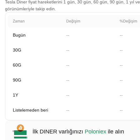
Tesla Diner fiyat hareketlerini 1 gün, 30 gün, 60 gün, 90 gün, 1 yıl ve
görünümleriyle takip edin.
Zaman
Değişim
%Değişim
Bugün
--
--
30G
--
--
60G
--
--
90G
--
--
1Y
--
--
Listelemeden beri
--
--
İlk DINER varlığınızı
Poloniex
ile alın