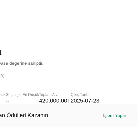
t
yasa değerine sahiptir.
SD)
sek
Geçmişte En Düşük
Toplam Arz
Çıkış Tarihi
--
420,000.00T
2025-07-23
n Ödülleri Kazanın
İşlem Yapın