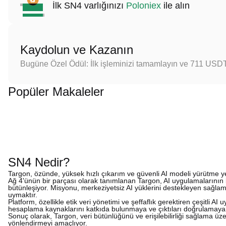
İlk SN4 varlığınızı
Poloniex
ile alın
Kaydolun ve Kazanın
Bugüne Özel Ödül: İlk işleminizi tamamlayın ve 711 USD
Popüler Makaleler
SN4 Nedir?
Targon, özünde, yüksek hızlı çıkarım ve güvenli AI modeli yürütme yet
Ağ 4'ünün bir parçası olarak tanımlanan Targon, AI uygulamalarının kulla
bütünleşiyor. Misyonu, merkeziyetsiz AI yüklerini destekleyen sağlam ve
uymaktır.
Platform, özellikle etik veri yönetimi ve şeffaflık gerektiren çeşitli AI
hesaplama kaynaklarını katkıda bulunmaya ve çıktıları doğrulamaya teş
Sonuç olarak, Targon, veri bütünlüğünü ve erişilebilirliği sağlama üz
yönlendirmeyi amaçlıyor.