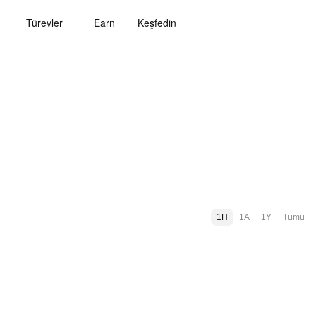
Türevler
Earn
Keşfedin
1H
1A
1Y
Tümü