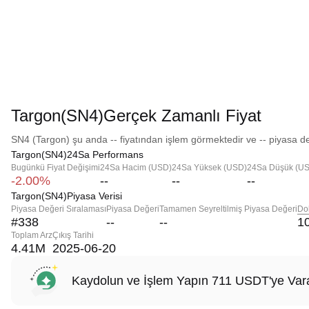
Targon(SN4)Gerçek Zamanlı Fiyat
SN4 (Targon) şu anda -- fiyatından işlem görmektedir ve -- piyasa de
Targon(SN4)24Sa Performans
Bugünkü Fiyat Değişimi
24Sa Hacim (USD)
24Sa Yüksek (USD)
24Sa Düşük (U
-2.00%
--
--
--
Targon(SN4)Piyasa Verisi
Piyasa Değeri Sıralaması
Piyasa Değeri
Tamamen Seyreltilmiş Piyasa Değeri
Do
#338
--
--
1
Toplam Arz
Çıkış Tarihi
4.41M
2025-06-20
Kaydolun ve İşlem Yapın 711 USDT'ye Vara