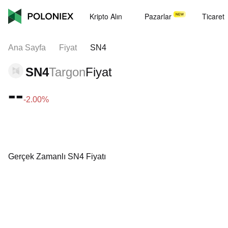
Kripto Alın
Pazarlar
Ticaret
Ana Sayfa
Fiyat
SN4
SN4
Targon
Fiyat
--
-2.00%
Gerçek Zamanlı SN4 Fiyatı