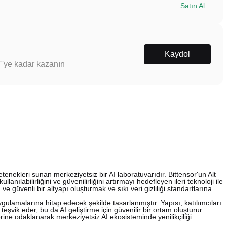
Satın Al
Kaydol
T'ye kadar kazanın
enekleri sunan merkeziyetsiz bir AI laboratuvarıdır. Bittensor'un Alt
nılabilirliğini ve güvenilirliğini artırmayı hedefleyen ileri teknoloji ile
 güvenli bir altyapı oluşturmak ve sıkı veri gizliliği standartlarına
 uygulamalarına hitap edecek şekilde tasarlanmıştır. Yapısı, katılımcıları
vik eder, bu da AI geliştirme için güvenilir bir ortam oluşturur.
erine odaklanarak merkeziyetsiz AI ekosisteminde yenilikçiliği