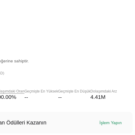
ğerine sahiptir.
SD)
laşımdaki Oran
Geçmişte En Yüksek
Geçmişte En Düşük
Dolaşımdaki Arz
00.00
%
--
--
4.41M
n Ödülleri Kazanın
İşlem Yapın