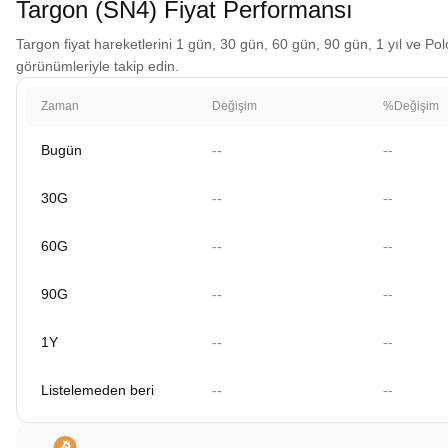
Targon (SN4) Fiyat Performansı
Targon fiyat hareketlerini 1 gün, 30 gün, 60 gün, 90 gün, 1 yıl ve Pol
görünümleriyle takip edin.
Zaman
Değişim
%Değişim
Bugün
--
--
30G
--
--
60G
--
--
90G
--
--
1Y
--
--
Listelemeden beri
--
--