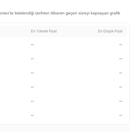
oniex'te listelendiği tarihten itibaren geçen süreyi kapsayan grafik
En Yüksek Fiyat
En Düşük Fiyat
--
--
--
--
--
--
--
--
--
--
--
--