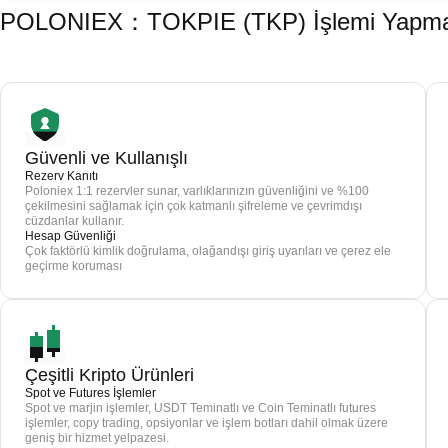
POLONIEX：TOKPIE (TKP) İşlemi Yapmak İ
Güvenli ve Kullanışlı
Rezerv Kanıtı
Poloniex 1:1 rezervler sunar, varlıklarınızın güvenliğini ve %100
çekilmesini sağlamak için çok katmanlı şifreleme ve çevrimdışı
cüzdanlar kullanır.
Hesap Güvenliği
Çok faktörlü kimlik doğrulama, olağandışı giriş uyarıları ve çerez ele
geçirme koruması
Çeşitli Kripto Ürünleri
Spot ve Futures İşlemler
Spot ve marjin işlemler, USDT Teminatlı ve Coin Teminatlı futures
işlemler, copy trading, opsiyonlar ve işlem botları dahil olmak üzere
geniş bir hizmet yelpazesi.