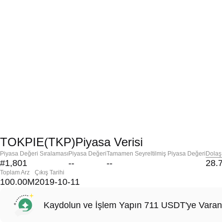
TOKPIE(TKP)Piyasa Verisi
Piyasa Değeri Sıralaması
Piyasa Değeri
Tamamen Seyreltilmiş Piyasa Değeri
Dolaş
#1,801
--
--
28.
Toplam Arz
Çıkış Tarihi
100.00M
2019-10-11
Kaydolun ve İşlem Yapın 711 USDT'ye Varan