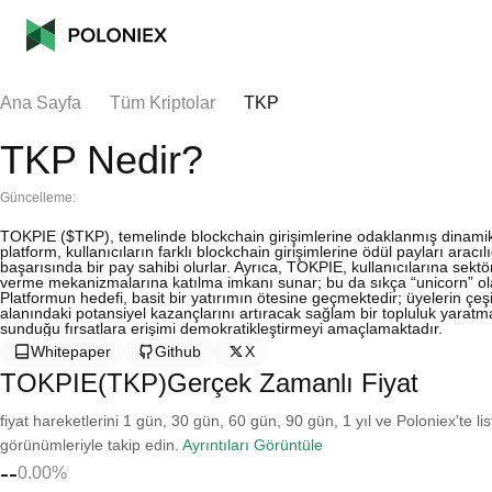
Ana Sayfa
Tüm Kriptolar
TKP
TKP Nedir?
Güncelleme:
TOKPIE ($TKP), temelinde blockchain girişimlerine odaklanmış dinamik bi
platform, kullanıcıların farklı blockchain girişimlerine ödül payları arac
başarısında bir pay sahibi olurlar. Ayrıca, TOKPIE, kullanıcılarına sektö
verme mekanizmalarına katılma imkanı sunar; bu da sıkça “unicorn” olar
Platformun hedefi, basit bir yatırımın ötesine geçmektedir; üyelerin çeşi
alanındaki potansiyel kazançlarını artıracak sağlam bir topluluk yaratm
sunduğu fırsatlara erişimi demokratikleştirmeyi amaçlamaktadır.
Whitepaper
Github
X
TOKPIE(TKP)Gerçek Zamanlı Fiyat
fiyat hareketlerini 1 gün, 30 gün, 60 gün, 90 gün, 1 yıl ve Poloniex'te li
görünümleriyle takip edin.
Ayrıntıları Görüntüle
--
0.00%