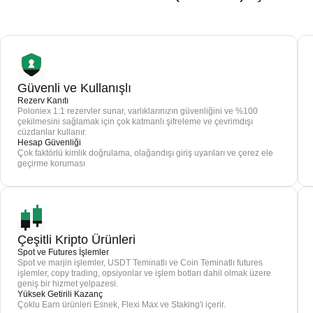
Güvenli ve Kullanışlı
Rezerv Kanıtı
Poloniex 1:1 rezervler sunar, varlıklarınızın güvenliğini ve %100
çekilmesini sağlamak için çok katmanlı şifreleme ve çevrimdışı
cüzdanlar kullanır.
Hesap Güvenliği
Çok faktörlü kimlik doğrulama, olağandışı giriş uyarıları ve çerez ele
geçirme koruması
Çeşitli Kripto Ürünleri
Spot ve Futures İşlemler
Spot ve marjin işlemler, USDT Teminatlı ve Coin Teminatlı futures
işlemler, copy trading, opsiyonlar ve işlem botları dahil olmak üzere
geniş bir hizmet yelpazesi.
Yüksek Getirili Kazanç
Çoklu Earn ürünleri Esnek, Flexi Max ve Staking'i içerir.