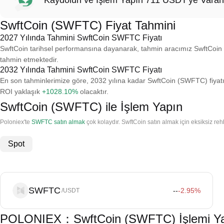
Kaydolun ve İşlem Yapın 711 USDT'ye Varan
SwftCoin (SWFTC) Fiyat Tahmini
2027 Yılında Tahmini SwftCoin SWFTC Fiyatı
SwftCoin tarihsel performansına dayanarak, tahmin aracımız SwftCoin
tahmin etmektedir.
2032 Yılında Tahmini SwftCoin SWFTC Fiyatı
En son tahminlerimize göre, 2032 yılına kadar SwftCoin (SWFTC) fiyat
ROI yaklaşık
+1028.10%
olacaktır.
SwftCoin (SWFTC) ile İşlem Yapın
Poloniex'te
SWFTC satın almak
çok kolaydır. SwftCoin satın almak için eksiksiz rehb
Spot
SWFTC
--
-2.95
%
/USDT
POLONIEX：SwftCoin (SWFTC) İşlemi Yapm