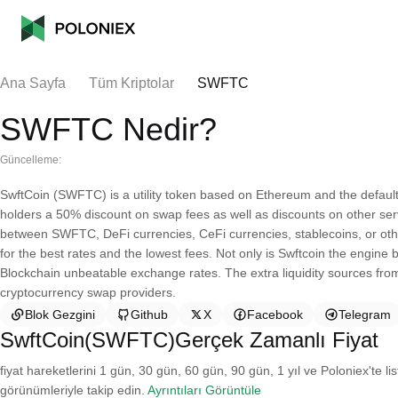
Ana Sayfa
Tüm Kriptolar
SWFTC
SWFTC Nedir?
Güncelleme:
SwftCoin (SWFTC) is a utility token based on Ethereum and the defaul
holders a 50% discount on swap fees as well as discounts on other se
between SWFTC, DeFi currencies, CeFi currencies, stablecoins, or oth
for the best rates and the lowest fees. Not only is Swftcoin the engin
Blockchain unbeatable exchange rates. The extra liquidity sources fr
cryptocurrency swap providers.
Blok Gezgini
Github
X
Facebook
Telegram
SwftCoin(SWFTC)Gerçek Zamanlı Fiyat
fiyat hareketlerini 1 gün, 30 gün, 60 gün, 90 gün, 1 yıl ve Poloniex'te li
görünümleriyle takip edin.
Ayrıntıları Görüntüle