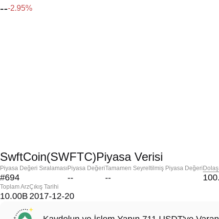
--
-2.95%
SwftCoin(SWFTC)Piyasa Verisi
Piyasa Değeri Sıralaması
Piyasa Değeri
Tamamen Seyreltilmiş Piyasa Değeri
Dolaş
#694
--
--
100
Toplam Arz
Çıkış Tarihi
10.00B
2017-12-20