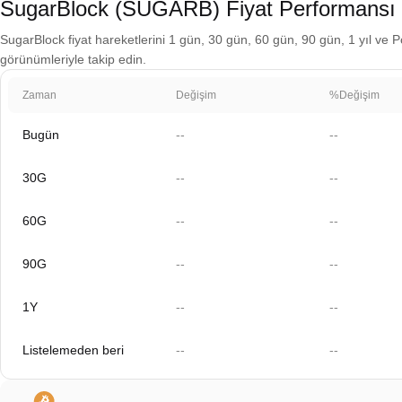
SugarBlock (SUGARB) Fiyat Performansı
SugarBlock fiyat hareketlerini 1 gün, 30 gün, 60 gün, 90 gün, 1 yıl ve Po
görünümleriyle takip edin.
Zaman
Değişim
%Değişim
Bugün
--
--
30G
--
--
60G
--
--
90G
--
--
1Y
--
--
Listelemeden beri
--
--