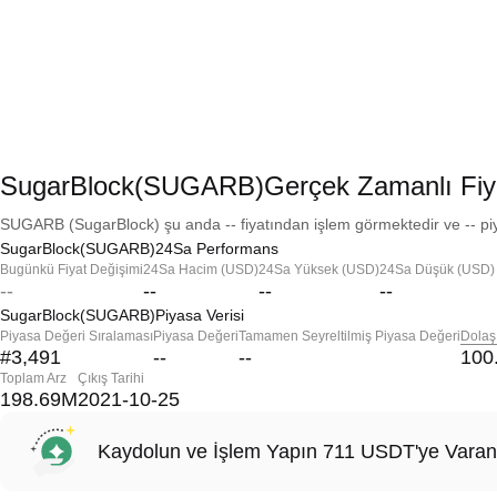
SugarBlock(SUGARB)Gerçek Zamanlı Fiy
SUGARB (SugarBlock) şu anda -- fiyatından işlem görmektedir ve -- piy
SugarBlock(SUGARB)24Sa Performans
Bugünkü Fiyat Değişimi
24Sa Hacim (USD)
24Sa Yüksek (USD)
24Sa Düşük (USD)
--
--
--
--
SugarBlock(SUGARB)Piyasa Verisi
Piyasa Değeri Sıralaması
Piyasa Değeri
Tamamen Seyreltilmiş Piyasa Değeri
Dolaş
#3,491
--
--
100
Toplam Arz
Çıkış Tarihi
198.69M
2021-10-25
Kaydolun ve İşlem Yapın 711 USDT'ye Varan