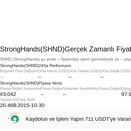
StrongHands(SHND)Gerçek Zamanlı Fiya
SHND (StrongHands) şu anda -- fiyatından işlem görmektedir ve -- piya
StrongHands(SHND)24Sa Performans
Bugünkü Fiyat Değişimi
24Sa Hacim (USD)
24Sa Yüksek (USD)
24Sa Düşük (USD)
--
--
--
--
StrongHands(SHND)Piyasa Verisi
Piyasa Değeri Sıralaması
Piyasa Değeri
Tamamen Seyreltilmiş Piyasa Değeri
Dolaş
#3,042
--
--
97.
Toplam Arz
Çıkış Tarihi
20.46B
2015-10-30
Kaydolun ve İşlem Yapın 711 USDT'ye Varan