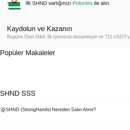
İlk SHND varlığınızı
Poloniex
ile alın
Kaydolun ve Kazanın
Bugüne Özel Ödül: İlk işleminizi tamamlayın ve 711 USDT'
Popüler Makaleler
SHND SSS
SHND (StrongHands) Nereden Satın Alınır?
Q
A
Merkezi borsalar (CEX'ler), StrongHands satın almanın en kolay ve en 