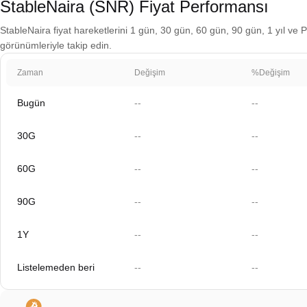
StableNaira (SNR) Fiyat Performansı
StableNaira fiyat hareketlerini 1 gün, 30 gün, 60 gün, 90 gün, 1 yıl ve P
görünümleriyle takip edin.
Zaman
Değişim
%Değişim
Bugün
--
--
30G
--
--
60G
--
--
90G
--
--
1Y
--
--
Listelemeden beri
--
--