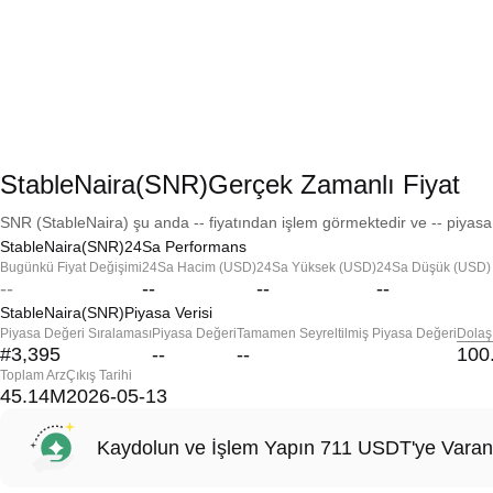
StableNaira(SNR)Gerçek Zamanlı Fiyat
SNR (StableNaira) şu anda -- fiyatından işlem görmektedir ve -- piyasa 
StableNaira(SNR)24Sa Performans
Bugünkü Fiyat Değişimi
24Sa Hacim (USD)
24Sa Yüksek (USD)
24Sa Düşük (USD)
--
--
--
--
StableNaira(SNR)Piyasa Verisi
Piyasa Değeri Sıralaması
Piyasa Değeri
Tamamen Seyreltilmiş Piyasa Değeri
Dolaş
#3,395
--
--
100
Toplam Arz
Çıkış Tarihi
45.14M
2026-05-13
Kaydolun ve İşlem Yapın 711 USDT'ye Varan