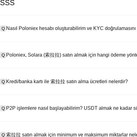
SSS
Nasıl Poloniex hesabı oluşturabilirim ve KYC doğrulamasını
Q
Bir hesap oluşturmak için resmi web sitemizdeki
kayıt sayfasını
ziya
A
seçeneğine tıklayın, e-posta veya telefon numaranızı girin, bir şifre
Poloniex, Solara (索拉拉) satın almak için hangi ödeme yönte
Q
Kaydolduktan sonra, "Ayarlar" > "Güvenlik" bölümüne gidin, geçerli
bir selfie çekin. Bu işlem genellikle 24-48 saat sürer.
Poloniex'in desteklediği yöntemler: 1) Sabit coinlerin (örn. USDT) an
A
Emanet yoluyla diğer kullanıcılardan sabit coin (örn. USDT) satın alm
Kredi/banka kartı ile 索拉拉 satın alma ücretleri nelerdir?
Q
banka transferleri (itibari para yatırmalar) (1-3 iş günü işleme); 4) 10
işlemler.
Kredi kartı ödeme işlemi ücretleri, üçüncü taraf sağlayıcıya bağlı ola
A
kartınızın hiçbir verisini saklamaz. Kartınızla USDT satın aldıkta
P2P işlemlere nasıl başlayabilirim? USDT almak ne kadar s
Q
yapabilirsiniz. Standart spot işlem ücretleri (%0,05 kadar düşük) 索
P2P işlemler sayfasını ziyaret edin, bir satıcının ilanını seçin (örn
A
ödeme yapın (banka havalesi, PayPal, vb.). Satıcı makbuzu onayl
索拉拉 satın almak için minimum ve maksimum miktarlar nele
Q
ödeme yöntemine ve satıcının yanıt süresine bağlı olarak genellikle 