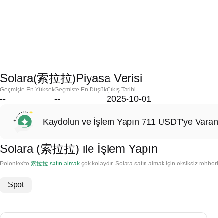
Solara(索拉拉)Piyasa Verisi
Geçmişte En Yüksek
Geçmişte En Düşük
Çıkış Tarihi
--
--
2025-10-01
Kaydolun ve İşlem Yapın 711 USDT'ye Varan
Solara (索拉拉) ile İşlem Yapın
Poloniex'te
索拉拉 satın almak
çok kolaydır. Solara satın almak için eksiksiz rehberim
Spot