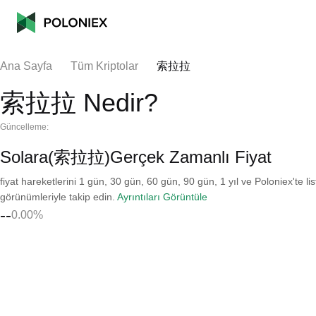
Ana Sayfa
Tüm Kriptolar
索拉拉
索拉拉 Nedir?
Güncelleme:
Solara(索拉拉)Gerçek Zamanlı Fiyat
fiyat hareketlerini 1 gün, 30 gün, 60 gün, 90 gün, 1 yıl ve Poloniex'te li
görünümleriyle takip edin.
Ayrıntıları Görüntüle
--
0.00%