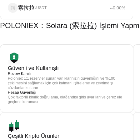
索拉拉
--
0.00
%
/USDT
POLONIEX：Solara (索拉拉) İşlemi Yapmak İ
Güvenli ve Kullanışlı
Rezerv Kanıtı
Poloniex 1:1 rezervler sunar, varlıklarınızın güvenliğini ve %100
çekilmesini sağlamak için çok katmanlı şifreleme ve çevrimdışı
cüzdanlar kullanır.
Hesap Güvenliği
Çok faktörlü kimlik doğrulama, olağandışı giriş uyarıları ve çerez ele
geçirme koruması
Çeşitli Kripto Ürünleri