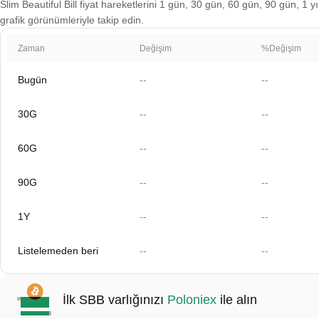
Slim Beautiful Bill fiyat hareketlerini 1 gün, 30 gün, 60 gün, 90 gün, 1 y
grafik görünümleriyle takip edin.
Zaman
Değişim
%Değişim
Bugün
--
--
30G
--
--
60G
--
--
90G
--
--
1Y
--
--
Listelemeden beri
--
--
İlk SBB varlığınızı
Poloniex
ile alın