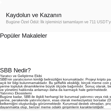
Kaydolun ve Kazanın
Bugüne Özel Ödül: İlk işleminizi tamamlayın ve 711 USDT'
Popüler Makaleler
SBB Nedir?
Yaratıcı ve Geliştirme Ekibi
SBB'nin yaratıcısının kimliği belirsizliğini korumaktadır. Projeyi kripto 
açık bir bilgi bulunmamaktadır. Bu şeffaflık eksikliği, birçok meme coin p
yerine topluluk dinamiklerine büyük ölçüde bağımlıdır. Sonuç olarak, bi
ve yönetimi hakkında anlamayı daha da karmaşık hale getirmektedir.
Yatırımcı Ekosistemi
Bugüne kadar, SBB ile ilişkili herhangi bir kurumsal yatırımcı veya ris
yerine, perakende yatırımcıların, esas olarak merkeziyetsiz borsalar (DEX
belkemiğini oluşturduğu görünmektedir. Kurumsal destek olmadan, proje, l
dayanmakta olup, benzer meme odaklı girişimlerin karakteristiğidir.