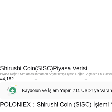
Shirushi Coin(SISC)Piyasa Verisi
Piyasa Değeri Sıralaması
Tamamen Seyreltilmiş Piyasa Değeri
Geçmişte En Yükse
#4,182
--
--
Kaydolun ve İşlem Yapın 711 USDT'ye Varan
POLONIEX：Shirushi Coin (SISC) İşlemi Ya