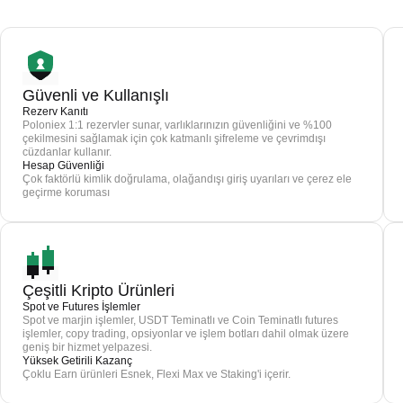
Güvenli ve Kullanışlı
Rezerv Kanıtı
Poloniex 1:1 rezervler sunar, varlıklarınızın güvenliğini ve %100
çekilmesini sağlamak için çok katmanlı şifreleme ve çevrimdışı
cüzdanlar kullanır.
Hesap Güvenliği
Çok faktörlü kimlik doğrulama, olağandışı giriş uyarıları ve çerez ele
geçirme koruması
Çeşitli Kripto Ürünleri
Spot ve Futures İşlemler
Spot ve marjin işlemler, USDT Teminatlı ve Coin Teminatlı futures
işlemler, copy trading, opsiyonlar ve işlem botları dahil olmak üzere
geniş bir hizmet yelpazesi.
Yüksek Getirili Kazanç
Çoklu Earn ürünleri Esnek, Flexi Max ve Staking'i içerir.