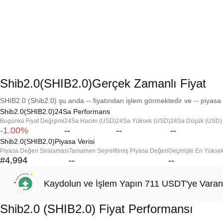
Shib2.0(SHIB2.0)Gerçek Zamanlı Fiyat
SHIB2.0 (Shib2.0) şu anda -- fiyatından işlem görmektedir ve -- piyasa 
Shib2.0(SHIB2.0)24Sa Performans
Bugünkü Fiyat Değişimi
24Sa Hacim (USD)
24Sa Yüksek (USD)
24Sa Düşük (USD)
-1.00%
--
--
--
Shib2.0(SHIB2.0)Piyasa Verisi
Piyasa Değeri Sıralaması
Tamamen Seyreltilmiş Piyasa Değeri
Geçmişte En Yükse
#4,994
--
--
Kaydolun ve İşlem Yapın 711 USDT'ye Varan
Shib2.0 (SHIB2.0) Fiyat Performansı