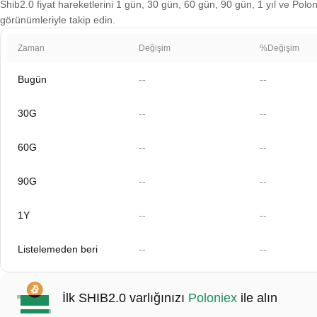
Shib2.0 fiyat hareketlerini 1 gün, 30 gün, 60 gün, 90 gün, 1 yıl ve Polon
görünümleriyle takip edin.
Zaman
Değişim
%Değişim
Bugün
--
--
30G
--
--
60G
--
--
90G
--
--
1Y
--
--
Listelemeden beri
--
--
İlk SHIB2.0 varlığınızı
Poloniex
ile alın