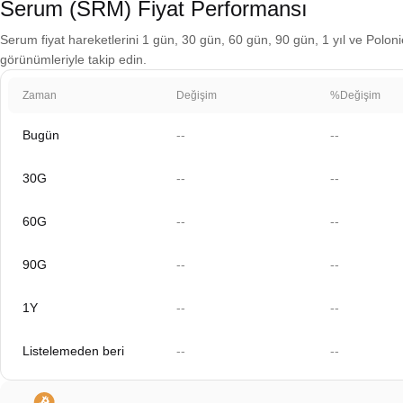
Serum (SRM) Fiyat Performansı
Serum fiyat hareketlerini 1 gün, 30 gün, 60 gün, 90 gün, 1 yıl ve Polonie
görünümleriyle takip edin.
Zaman
Değişim
%Değişim
Bugün
--
--
30G
--
--
60G
--
--
90G
--
--
1Y
--
--
Listelemeden beri
--
--