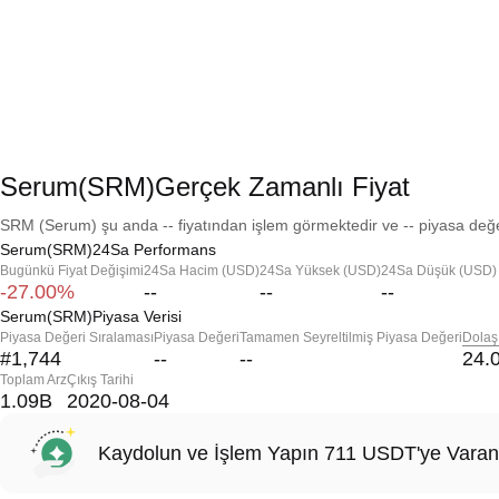
Serum(SRM)Gerçek Zamanlı Fiyat
SRM (Serum) şu anda -- fiyatından işlem görmektedir ve -- piyasa değer
Serum(SRM)24Sa Performans
Bugünkü Fiyat Değişimi
24Sa Hacim (USD)
24Sa Yüksek (USD)
24Sa Düşük (USD)
-27.00%
--
--
--
Serum(SRM)Piyasa Verisi
Piyasa Değeri Sıralaması
Piyasa Değeri
Tamamen Seyreltilmiş Piyasa Değeri
Dolaş
#1,744
--
--
24.
Toplam Arz
Çıkış Tarihi
1.09B
2020-08-04
Kaydolun ve İşlem Yapın 711 USDT'ye Varan