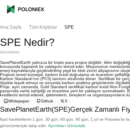
Ana Sayfa
Tüm Kriptolar
SPE
SPE Nedir?
Güncelleme:
SavePlanetEarth yalnızca bir kripto para projesi değildir; iklim değişik
konusunda kapsamlı bir yaklaşımı temsil eder. Misyonunun merkezinde, k
enerji kaynaklarıyla güçlendirilmiş yeşil bir blok zinciri altyapısının olu
Projenin temel konsepti, karbon kredi doğrulama ve ticaretinin şeffafl
Karbon Standardı'nın (PCS) tanıtımı etrafında döner. Sertifikalı bir çe
ölçekte teşvik etmeyi ve sonunda karbon azaltma girişimlerinin ölçülebil
Proje, aynı zamanda, Gold Standard sertifikalı karbon kredi Non-Fungibl
pazarında varlık sahipliği ve ticaretine yeni bir yaklaşım sunmaktadır
kredilerini temsil ederek, işletmelerin, bireylerin ve organizasyonların
Whitepaper
Github
X
SavePlanetEarth(SPE)Gerçek Zamanlı Fiy
fiyat hareketlerini 1 gün, 30 gün, 60 gün, 90 gün, 1 yıl ve Poloniex'te li
görünümleriyle takip edin.
Ayrıntıları Görüntüle