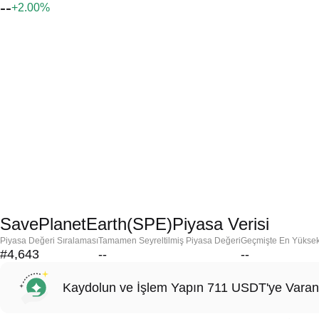
--
+2.00%
SavePlanetEarth(SPE)Piyasa Verisi
Piyasa Değeri Sıralaması
Tamamen Seyreltilmiş Piyasa Değeri
Geçmişte En Yükse
#4,643
--
--
Kaydolun ve İşlem Yapın 711 USDT'ye Varan