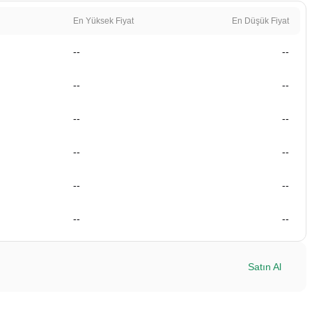
En Yüksek Fiyat
En Düşük Fiyat
--
--
--
--
--
--
--
--
--
--
--
--
Satın Al