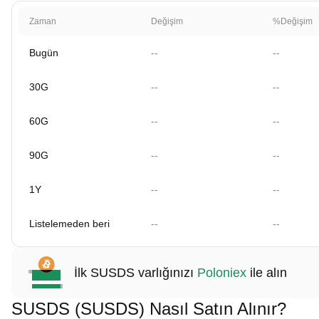
Zaman
Değişim
%Değişim
Bugün
--
--
30G
--
--
60G
--
--
90G
--
--
1Y
--
--
Listelemeden beri
--
--
İlk SUSDS varlığınızı
Poloniex
ile alın
SUSDS (SUSDS) Nasıl Satın Alınır?