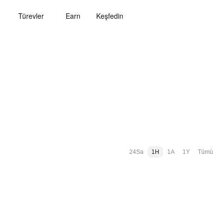
Türevler
Earn
Keşfedin
24Sa
1H
1A
1Y
Tümü