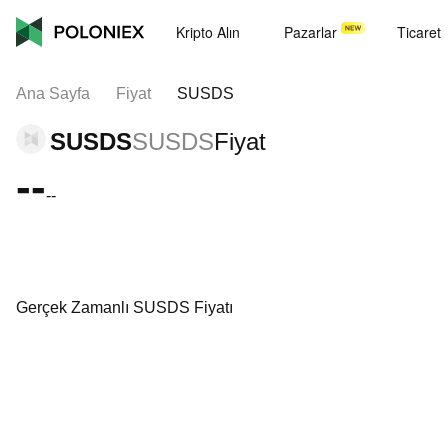
Kripto Alın
Pazarlar
Ticaret
Ana Sayfa
Fiyat
SUSDS
SUSDS
SUSDS
Fiyat
--
--
Gerçek Zamanlı SUSDS Fiyatı