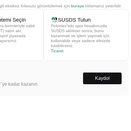
ili eksiksiz kılavuzu görüntülemek için
buraya
tıklamanız yeterlidir.
temi Seçin
SUSDS Tutun
ra birimleriyle sabit
Poloniex'teki spot hesabınızda
) satın alır,
SUSDS aldıktan sonra, bunu
 spot piyasada
kazanmak ve işlem yapmak için
aparsınız.
kullanabilir veya sadece elinizde
tutabilirsiniz.
Ticaret
Kaydol
T'ye kadar kazanın