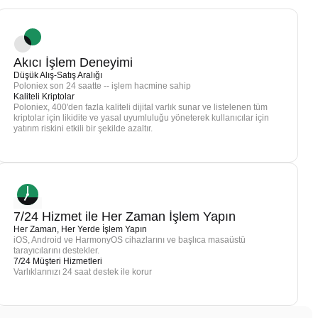
Akıcı İşlem Deneyimi
Düşük Alış-Satış Aralığı
Poloniex son 24 saatte -- işlem hacmine sahip
Kaliteli Kriptolar
Poloniex, 400'den fazla kaliteli dijital varlık sunar ve listelenen tüm
kriptolar için likidite ve yasal uyumluluğu yöneterek kullanıcılar için
yatırım riskini etkili bir şekilde azaltır.
7/24 Hizmet ile Her Zaman İşlem Yapın
Her Zaman, Her Yerde İşlem Yapın
iOS, Android ve HarmonyOS cihazlarını ve başlıca masaüstü
tarayıcılarını destekler.
7/24 Müşteri Hizmetleri
Varlıklarınızı 24 saat destek ile korur