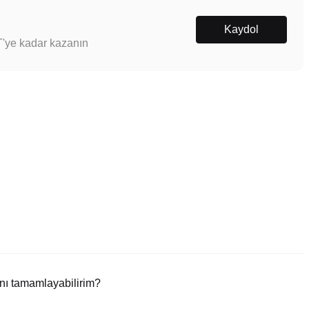
Kaydol
T'ye kadar kazanın
nı tamamlayabilirim?