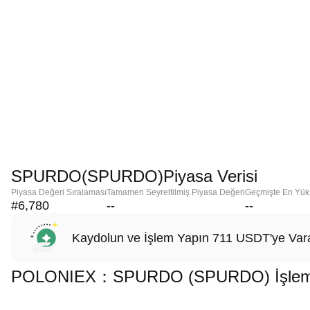
SPURDO(SPURDO)Piyasa Verisi
Piyasa Değeri Sıralaması
Tamamen Seyreltilmiş Piyasa Değeri
Geçmişte En Yük
#6,780
--
--
Kaydolun ve İşlem Yapın 711 USDT'ye Vara
POLONIEX：SPURDO (SPURDO) İşlemi Ya