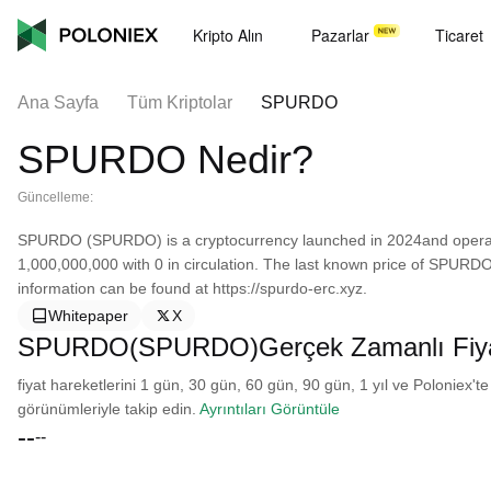
Kripto Alın
Pazarlar
Ticaret
Ana Sayfa
Tüm Kriptolar
SPURDO
SPURDO Nedir?
Güncelleme:
SPURDO (SPURDO) is a cryptocurrency launched in 2024and operat
1,000,000,000 with 0 in circulation. The last known price of SPURD
information can be found at https://spurdo-erc.xyz.
Whitepaper
X
SPURDO(SPURDO)Gerçek Zamanlı Fiy
fiyat hareketlerini 1 gün, 30 gün, 60 gün, 90 gün, 1 yıl ve Poloniex'te
görünümleriyle takip edin.
Ayrıntıları Görüntüle
--
--