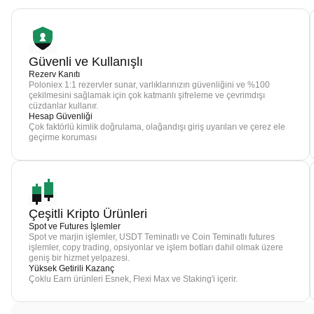
Güvenli ve Kullanışlı
Rezerv Kanıtı
Poloniex 1:1 rezervler sunar, varlıklarınızın güvenliğini ve %100
çekilmesini sağlamak için çok katmanlı şifreleme ve çevrimdışı
cüzdanlar kullanır.
Hesap Güvenliği
Çok faktörlü kimlik doğrulama, olağandışı giriş uyarıları ve çerez ele
geçirme koruması
Çeşitli Kripto Ürünleri
Spot ve Futures İşlemler
Spot ve marjin işlemler, USDT Teminatlı ve Coin Teminatlı futures
işlemler, copy trading, opsiyonlar ve işlem botları dahil olmak üzere
geniş bir hizmet yelpazesi.
Yüksek Getirili Kazanç
Çoklu Earn ürünleri Esnek, Flexi Max ve Staking'i içerir.