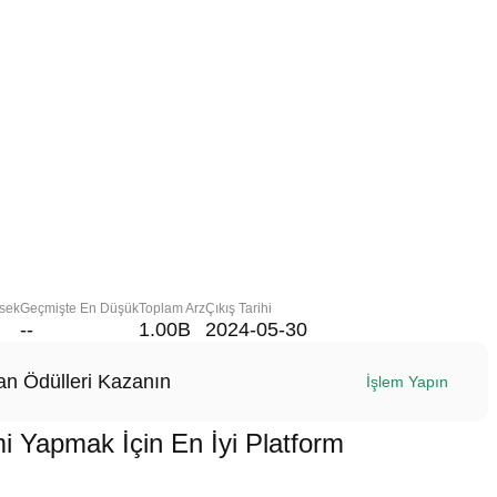
sek
Geçmişte En Düşük
Toplam Arz
Çıkış Tarihi
--
1.00B
2024-05-30
n Ödülleri Kazanın
İşlem Yapın
pmak İçin En İyi Platform