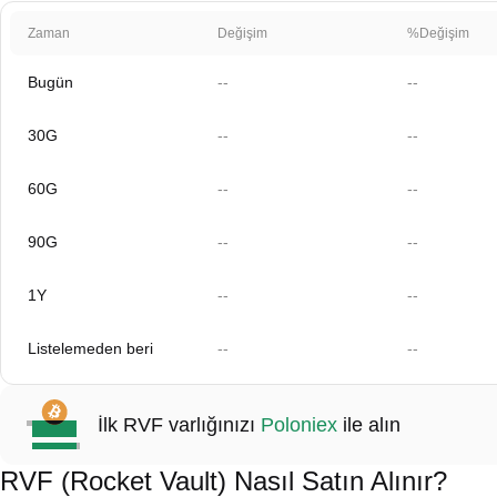
Zaman
Değişim
%Değişim
Bugün
--
--
30G
--
--
60G
--
--
90G
--
--
1Y
--
--
Listelemeden beri
--
--
İlk RVF varlığınızı
Poloniex
ile alın
RVF (Rocket Vault) Nasıl Satın Alınır?