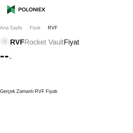
Ana Sayfa
Fiyat
RVF
RVF
Rocket Vault
Fiyat
--
--
Gerçek Zamanlı RVF Fiyatı