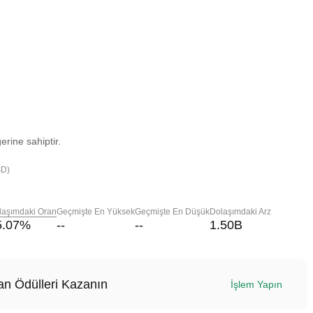
rine sahiptir.
SD)
laşımdaki Oran
Geçmişte En Yüksek
Geçmişte En Düşük
Dolaşımdaki Arz
5.07
%
--
--
1.50B
n Ödülleri Kazanın
İşlem Yapın