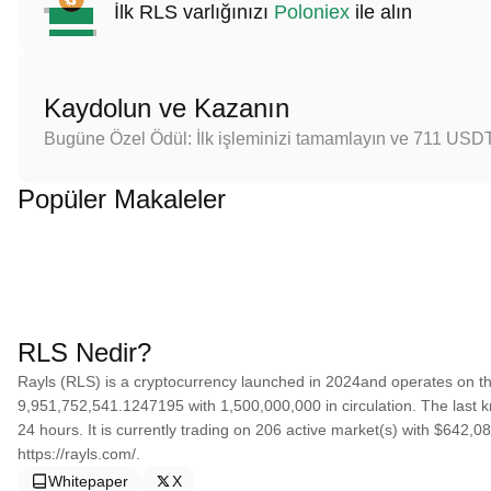
İlk RLS varlığınızı
Poloniex
ile alın
Kaydolun ve Kazanın
Bugüne Özel Ödül: İlk işleminizi tamamlayın ve 711 USD
Popüler Makaleler
RLS Nedir?
Rayls (RLS) is a cryptocurrency launched in 2024and operates on th
9,951,752,541.1247195 with 1,500,000,000 in circulation. The last k
24 hours. It is currently trading on 206 active market(s) with $642,
https://rayls.com/.
Whitepaper
X