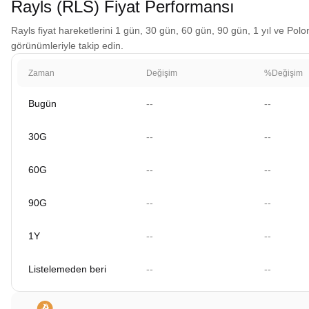
Rayls (RLS) Fiyat Performansı
Rayls fiyat hareketlerini 1 gün, 30 gün, 60 gün, 90 gün, 1 yıl ve Polon
görünümleriyle takip edin.
Zaman
Değişim
%Değişim
Bugün
--
--
30G
--
--
60G
--
--
90G
--
--
1Y
--
--
Listelemeden beri
--
--