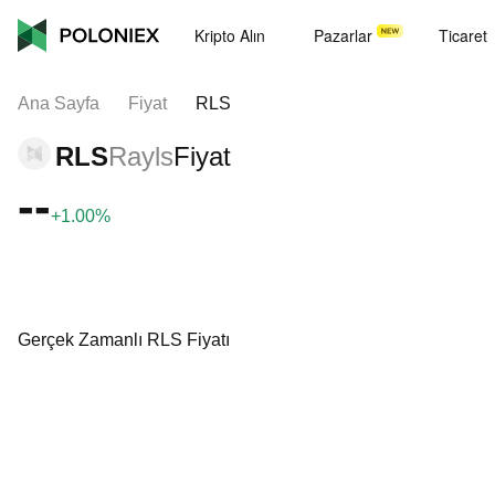
Kripto Alın
Pazarlar
Ticaret
Ana Sayfa
Fiyat
RLS
RLS
Rayls
Fiyat
--
+1.00%
Gerçek Zamanlı RLS Fiyatı