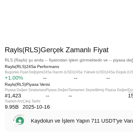
Rayls(RLS)Gerçek Zamanlı Fiyat
RLS (Rayls) şu anda -- fiyatından işlem görmektedir ve -- piyasa değe
Rayls(RLS)24Sa Performans
Bugünkü Fiyat Değişimi
24Sa Hacim (USD)
24Sa Yüksek (USD)
24Sa Düşük (U
+1.00%
--
--
--
Rayls(RLS)Piyasa Verisi
Piyasa Değeri Sıralaması
Piyasa Değeri
Tamamen Seyreltilmiş Piyasa Değeri
Do
#1,423
--
--
1
Toplam Arz
Çıkış Tarihi
9.95B
2025-10-16
Kaydolun ve İşlem Yapın 711 USDT'ye Vara