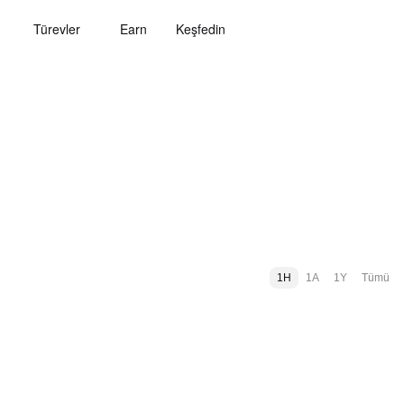
Türevler
Earn
Keşfedin
1H
1A
1Y
Tümü