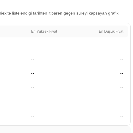
iex'te listelendiği tarihten itibaren geçen süreyi kapsayan grafik
En Yüksek Fiyat
En Düşük Fiyat
--
--
--
--
--
--
--
--
--
--
--
--