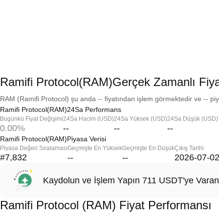
Ramifi Protocol(RAM)Gerçek Zamanlı Fiya
RAM (Ramifi Protocol) şu anda -- fiyatından işlem görmektedir ve -- piy
Ramifi Protocol(RAM)24Sa Performans
Bugünkü Fiyat Değişimi
24Sa Hacim (USD)
24Sa Yüksek (USD)
24Sa Düşük (USD)
0.00%
--
--
--
Ramifi Protocol(RAM)Piyasa Verisi
Piyasa Değeri Sıralaması
Geçmişte En Yüksek
Geçmişte En Düşük
Çıkış Tarihi
#7,832
--
--
2026-07-0
Kaydolun ve İşlem Yapın 711 USDT'ye Varan
Ramifi Protocol (RAM) Fiyat Performansı