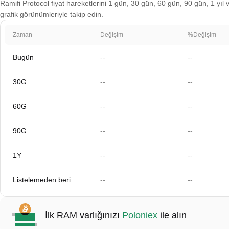
Ramifi Protocol fiyat hareketlerini 1 gün, 30 gün, 60 gün, 90 gün, 1 yıl 
grafik görünümleriyle takip edin.
Zaman
Değişim
%Değişim
Bugün
--
--
30G
--
--
60G
--
--
90G
--
--
1Y
--
--
Listelemeden beri
--
--
İlk RAM varlığınızı
Poloniex
ile alın