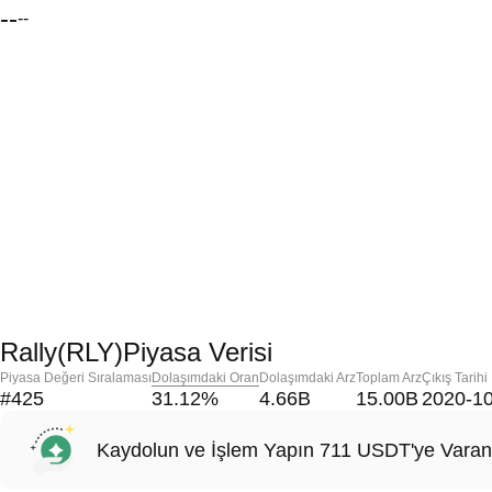
--
--
Rally(RLY)Piyasa Verisi
Piyasa Değeri Sıralaması
Dolaşımdaki Oran
Dolaşımdaki Arz
Toplam Arz
Çıkış Tarihi
#425
31.12
%
4.66B
15.00B
2020-1
Kaydolun ve İşlem Yapın 711 USDT'ye Varan