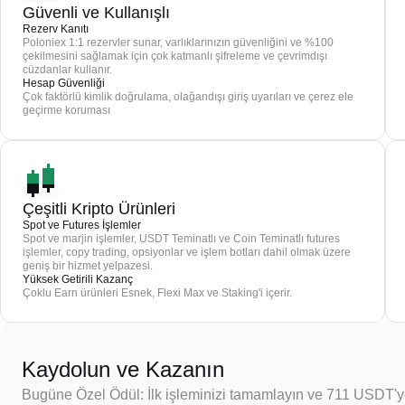
Güvenli ve Kullanışlı
Rezerv Kanıtı
Poloniex 1:1 rezervler sunar, varlıklarınızın güvenliğini ve %100
çekilmesini sağlamak için çok katmanlı şifreleme ve çevrimdışı
cüzdanlar kullanır.
Hesap Güvenliği
Çok faktörlü kimlik doğrulama, olağandışı giriş uyarıları ve çerez ele
geçirme koruması
Çeşitli Kripto Ürünleri
Spot ve Futures İşlemler
Spot ve marjin işlemler, USDT Teminatlı ve Coin Teminatlı futures
işlemler, copy trading, opsiyonlar ve işlem botları dahil olmak üzere
geniş bir hizmet yelpazesi.
Yüksek Getirili Kazanç
Çoklu Earn ürünleri Esnek, Flexi Max ve Staking'i içerir.
Kaydolun ve Kazanın
Bugüne Özel Ödül: İlk işleminizi tamamlayın ve 711 USDT'