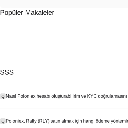
Popüler Makaleler
SSS
Nasıl Poloniex hesabı oluşturabilirim ve KYC doğrulamasını
Q
Bir hesap oluşturmak için resmi web sitemizdeki
kayıt sayfasını
ziya
A
seçeneğine tıklayın, e-posta veya telefon numaranızı girin, bir şifre
Poloniex, Rally (RLY) satın almak için hangi ödeme yöntemle
Q
Kaydolduktan sonra, "Ayarlar" > "Güvenlik" bölümüne gidin, geçerli
bir selfie çekin. Bu işlem genellikle 24-48 saat sürer.