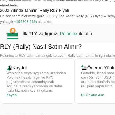
etmektedir.
2032 Yılında Tahmini Rally RLY Fiyatı
En son tahminlerimize göre, 2032 yılına kadar Rally (RLY) fiyatı
--
seviy
yaklaşık
+194308.91%
olacaktır.
İlk RLY varlığınızı
Poloniex
ile alın
RLY (Rally) Nasıl Satın Alınır?
Poloniex'te RLY satın almak çok kolaydır. Rally satın alma ile ilgili eks
Kaydol
Ödeme Yönte
Web sitesi veya uygulama üzerinden
Genelde, itibari para 
Poloniex hesabı açın ve KYC
coin (örneğin USDT) s
doğrulamasını tamamlayarak
ardından bunlarla s
sorunsuz işlem yapmanın ve daha
ile işlem yaparsınız.
fazla hizmetin keyfini çıkarın.
Kaydol
RLY Satın Alın