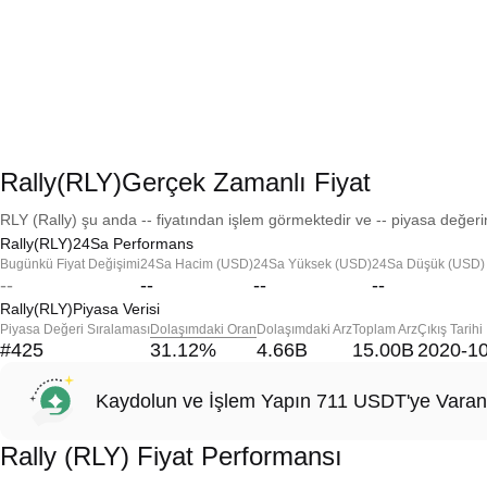
Rally(RLY)Gerçek Zamanlı Fiyat
RLY (Rally) şu anda -- fiyatından işlem görmektedir ve -- piyasa değerin
Rally(RLY)24Sa Performans
Bugünkü Fiyat Değişimi
24Sa Hacim (USD)
24Sa Yüksek (USD)
24Sa Düşük (USD)
--
--
--
--
Rally(RLY)Piyasa Verisi
Piyasa Değeri Sıralaması
Dolaşımdaki Oran
Dolaşımdaki Arz
Toplam Arz
Çıkış Tarihi
#425
31.12
%
4.66B
15.00B
2020-1
Kaydolun ve İşlem Yapın 711 USDT'ye Varan
Rally (RLY) Fiyat Performansı