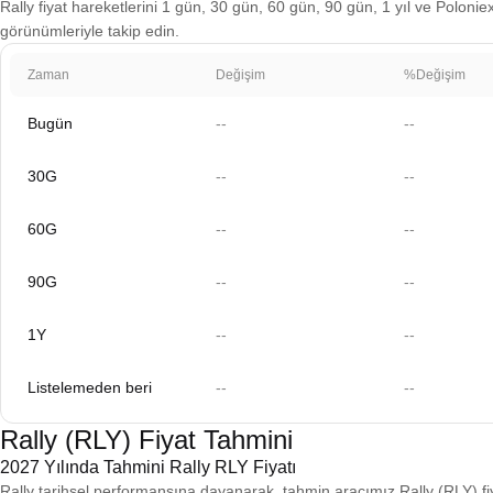
Rally fiyat hareketlerini 1 gün, 30 gün, 60 gün, 90 gün, 1 yıl ve Poloniex
görünümleriyle takip edin.
Zaman
Değişim
%Değişim
Bugün
--
--
30G
--
--
60G
--
--
90G
--
--
1Y
--
--
Listelemeden beri
--
--
Rally (RLY) Fiyat Tahmini
2027 Yılında Tahmini Rally RLY Fiyatı
Rally tarihsel performansına dayanarak, tahmin aracımız Rally (RLY) fi