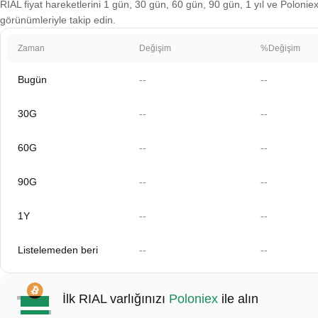
RIAL fiyat hareketlerini 1 gün, 30 gün, 60 gün, 90 gün, 1 yıl ve Poloniex
görünümleriyle takip edin.
Zaman
Değişim
%Değişim
Bugün
--
--
30G
--
--
60G
--
--
90G
--
--
1Y
--
--
Listelemeden beri
--
--
İlk RIAL varlığınızı
Poloniex
ile alın