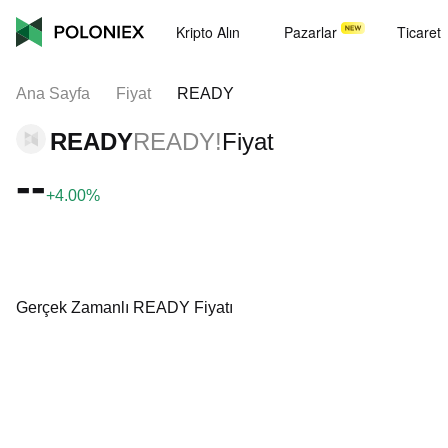
Kripto Alın
Pazarlar
Ticaret
Ana Sayfa
Fiyat
READY
READY
READY!
Fiyat
--
+4.00%
Gerçek Zamanlı READY Fiyatı