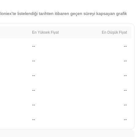
oniex'te listelendiği tarihten itibaren geçen süreyi kapsayan grafik
En Yüksek Fiyat
En Düşük Fiyat
--
--
--
--
--
--
--
--
--
--
--
--