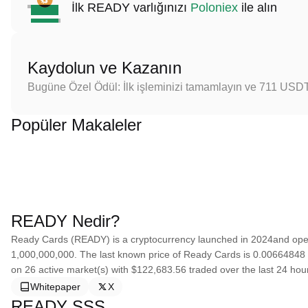
İlk READY varlığınızı
Poloniex
ile alın
Kaydolun ve Kazanın
Bugüne Özel Ödül: İlk işleminizi tamamlayın ve 711 USD
Popüler Makaleler
READY Nedir?
Ready Cards (READY) is a cryptocurrency launched in 2024and oper
1,000,000,000. The last known price of Ready Cards is 0.00664848 US
on 26 active market(s) with $122,683.56 traded over the last 24 hour
Whitepaper
X
READY SSS