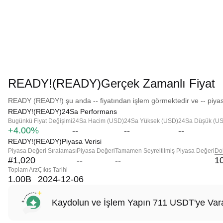
READY!(READY)Gerçek Zamanlı Fiyat
READY (READY!) şu anda -- fiyatından işlem görmektedir ve -- piyas
READY!(READY)24Sa Performans
Bugünkü Fiyat Değişimi
24Sa Hacim (USD)
24Sa Yüksek (USD)
24Sa Düşük (U
+4.00%
--
--
--
READY!(READY)Piyasa Verisi
Piyasa Değeri Sıralaması
Piyasa Değeri
Tamamen Seyreltilmiş Piyasa Değeri
Do
#1,020
--
--
1
Toplam Arz
Çıkış Tarihi
1.00B
2024-12-06
Kaydolun ve İşlem Yapın 711 USDT'ye Vara