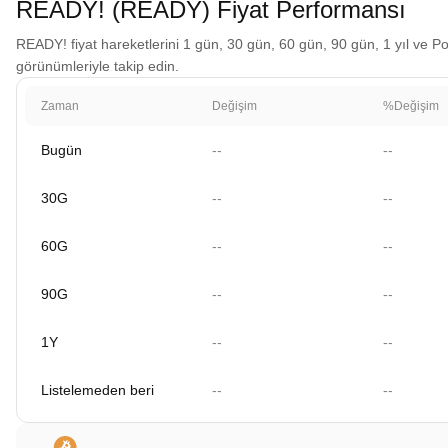
READY! (READY) Fiyat Performansı
READY! fiyat hareketlerini 1 gün, 30 gün, 60 gün, 90 gün, 1 yıl ve Pol
görünümleriyle takip edin.
Zaman
Değişim
%Değişim
Bugün
--
--
30G
--
--
60G
--
--
90G
--
--
1Y
--
--
Listelemeden beri
--
--