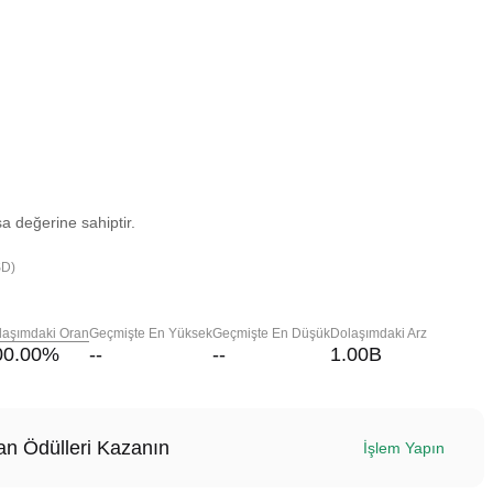
a değerine sahiptir.
SD)
laşımdaki Oran
Geçmişte En Yüksek
Geçmişte En Düşük
Dolaşımdaki Arz
00.00
%
--
--
1.00B
n Ödülleri Kazanın
İşlem Yapın