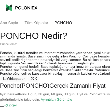
Ana Sayfa
Tüm Kriptolar
PONCHO
PONCHO Nedir?
Güncelleme:
Poncho, kültürel trendler ve internet mizahından yararlanan, yeni bir kr
sınıflandırılmıştır. Base zincirinde geliştirilen Poncho, Coinbase hesab
sevimli kedileri gönderme potansiyelini vurgulamıştır. Bu akıllıca paza
topluluğunda “en sevimli kedi” olarak tanınmasını sağlamıştır.
Poncho'nun genel hedefi, Base topluluğunun ayrılmaz bir parçası olara
ve Base zincirinin sağladığı benzersiz özellikleri kullanmaktır. Yatırımc
Poncho eğlenceli ve kapsayıcı bir yaklaşım sunarak kalpleri ve cüzdanl
Whitepaper
X
Poncho(PONCHO)Gerçek Zamanlı Fiyat
fiyat hareketlerini 1 gün, 30 gün, 60 gün, 90 gün, 1 yıl ve Poloniex'te li
görünümleriyle takip edin.
Ayrıntıları Görüntüle
--
+2.00%