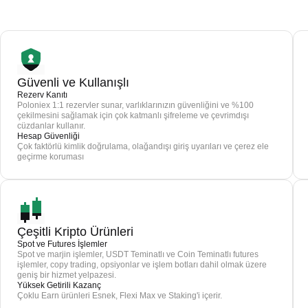
Güvenli ve Kullanışlı
Rezerv Kanıtı
Poloniex 1:1 rezervler sunar, varlıklarınızın güvenliğini ve %100
çekilmesini sağlamak için çok katmanlı şifreleme ve çevrimdışı
cüzdanlar kullanır.
Hesap Güvenliği
Çok faktörlü kimlik doğrulama, olağandışı giriş uyarıları ve çerez ele
geçirme koruması
Çeşitli Kripto Ürünleri
Spot ve Futures İşlemler
Spot ve marjin işlemler, USDT Teminatlı ve Coin Teminatlı futures
işlemler, copy trading, opsiyonlar ve işlem botları dahil olmak üzere
geniş bir hizmet yelpazesi.
Yüksek Getirili Kazanç
Çoklu Earn ürünleri Esnek, Flexi Max ve Staking'i içerir.