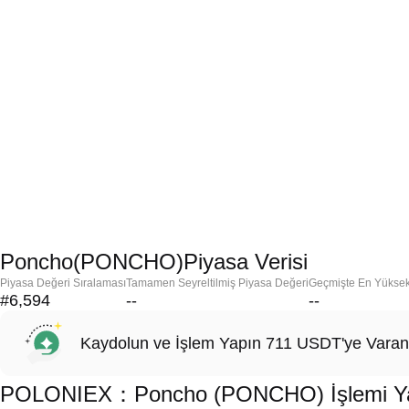
Poncho(PONCHO)Piyasa Verisi
Piyasa Değeri Sıralaması
Tamamen Seyreltilmiş Piyasa Değeri
Geçmişte En Yükse
#6,594
--
--
Kaydolun ve İşlem Yapın 711 USDT'ye Varan
POLONIEX：Poncho (PONCHO) İşlemi Yapm