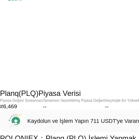
Planq(PLQ)Piyasa Verisi
Piyasa Değeri Sıralaması
Tamamen Seyreltilmiş Piyasa Değeri
Geçmişte En Yükse
#6,469
--
--
Kaydolun ve İşlem Yapın 711 USDT'ye Varan
POLONIEX：Planq (PLQ) İşlemi Yapmak İçi