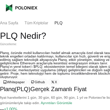
Ana Sayfa
Tüm Kriptolar
PLQ
PLQ Nedir?
Güncelleme:
Planq, özünde mobil kullanıcıları hedef almak amacıyla özel olarak tasarl
teknik engelleri ortadan kaldırmayı, kullanıcılar için hızlı, güvenli ve 
edilmiş sağlam teknolojik altyapısıyla Planq, etkin yönetişim, staking v
geliştiricilere Ethereum araçlarıyla kesintisiz entegrasyon imkanı tanır.
Planq'ın yerel token'ı $PLQ, ekosisteminin temel bileşeni olarak işlem üc
kullanıcılar, merkeziyetsiz uygulama (dApp) geliştiricileri ve düğüm sağla
getirir. Proje, hem teknolojiyi hem de toplumu önceliklendirerek blockc
oluşturuyor.
Whitepaper
Github
X
Planq(PLQ)Gerçek Zamanlı Fiyat
fiyat hareketlerini 1 gün, 30 gün, 60 gün, 90 gün, 1 yıl ve Poloniex'te li
görünümleriyle takip edin.
Ayrıntıları Görüntüle
--
+1.00%