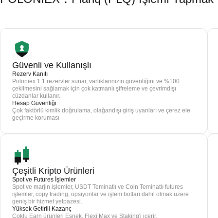
Güvenli ve Kullanışlı
Rezerv Kanıtı
Poloniex 1:1 rezervler sunar, varlıklarınızın güvenliğini ve %100
çekilmesini sağlamak için çok katmanlı şifreleme ve çevrimdışı
cüzdanlar kullanır.
Hesap Güvenliği
Çok faktörlü kimlik doğrulama, olağandışı giriş uyarıları ve çerez ele
geçirme koruması
Çeşitli Kripto Ürünleri
Spot ve Futures İşlemler
Spot ve marjin işlemler, USDT Teminatlı ve Coin Teminatlı futures
işlemler, copy trading, opsiyonlar ve işlem botları dahil olmak üzere
geniş bir hizmet yelpazesi.
Yüksek Getirili Kazanç
Çoklu Earn ürünleri Esnek, Flexi Max ve Staking'i içerir.