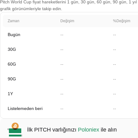
Pitch World Cup fiyat hareketlerini 1 gün, 30 gün, 60 gün, 90 gün, 1 yıl 
grafik görünümleriyle takip edin.
Zaman
Değişim
%Değişim
Bugün
--
--
30G
--
--
60G
--
--
90G
--
--
1Y
--
--
Listelemeden beri
--
--
İlk PITCH varlığınızı
Poloniex
ile alın