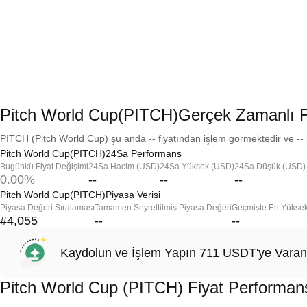
Pitch World Cup(PITCH)Gerçek Zamanlı F
PITCH (Pitch World Cup) şu anda -- fiyatından işlem görmektedir ve -- 
Pitch World Cup(PITCH)24Sa Performans
Bugünkü Fiyat Değişimi
24Sa Hacim (USD)
24Sa Yüksek (USD)
24Sa Düşük (USD)
0.00%
--
--
--
Pitch World Cup(PITCH)Piyasa Verisi
Piyasa Değeri Sıralaması
Tamamen Seyreltilmiş Piyasa Değeri
Geçmişte En Yükse
#4,055
--
--
Kaydolun ve İşlem Yapın 711 USDT'ye Varan
Pitch World Cup (PITCH) Fiyat Performan