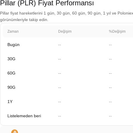
Pillar (PLR) Fiyat Performansı
Pillar fiyat hareketlerini 1 gün, 30 gün, 60 gün, 90 gün, 1 yıl ve Polonie
görünümleriyle takip edin.
Zaman
Değişim
%Değişim
Bugün
--
--
30G
--
--
60G
--
--
90G
--
--
1Y
--
--
Listelemeden beri
--
--