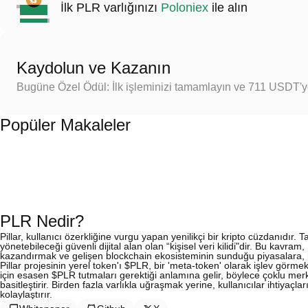
İlk PLR varlığınızı
Poloniex
ile alın
Kaydolun ve Kazanın
Bugüne Özel Ödül: İlk işleminizi tamamlayın ve 711 USDT'
Popüler Makaleler
PLR Nedir?
Pillar, kullanıcı özerkliğine vurgu yapan yenilikçi bir kripto cüzdanıdır. Tan
yönetebileceği güvenli dijital alan olan “kişisel veri kilidi"dir. Bu kavram,
kazandırmak ve gelişen blockchain ekosisteminin sunduğu piyasalara, hi
Pillar projesinin yerel token'ı $PLR, bir 'meta-token' olarak işlev görmek
için esasen $PLR tutmaları gerektiği anlamına gelir, böylece çoklu mer
basitleştirir. Birden fazla varlıkla uğraşmak yerine, kullanıcılar ihtiyaçlar
kolaylaştırır.