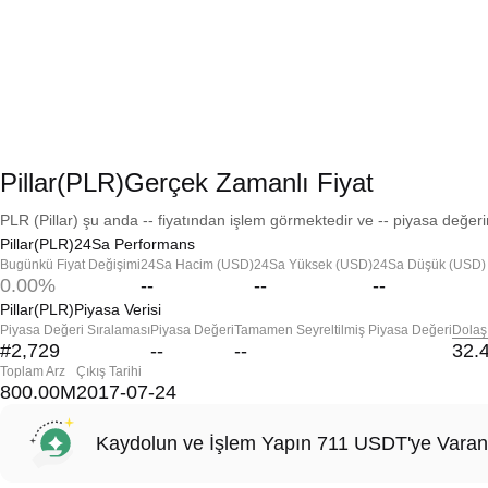
Pillar(PLR)Gerçek Zamanlı Fiyat
PLR (Pillar) şu anda -- fiyatından işlem görmektedir ve -- piyasa değerin
Pillar(PLR)24Sa Performans
Bugünkü Fiyat Değişimi
24Sa Hacim (USD)
24Sa Yüksek (USD)
24Sa Düşük (USD)
0.00%
--
--
--
Pillar(PLR)Piyasa Verisi
Piyasa Değeri Sıralaması
Piyasa Değeri
Tamamen Seyreltilmiş Piyasa Değeri
Dolaş
#2,729
--
--
32.
Toplam Arz
Çıkış Tarihi
800.00M
2017-07-24
Kaydolun ve İşlem Yapın 711 USDT'ye Varan