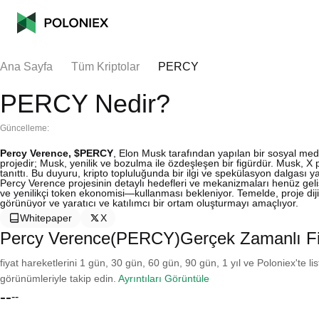
Ana Sayfa
Tüm Kriptolar
PERCY
PERCY Nedir?
Güncelleme:
Percy Verence, $PERCY
, Elon Musk tarafından yapılan bir sosyal me
projedir; Musk, yenilik ve bozulma ile özdeşleşen bir figürdür. Musk, X 
tanıttı. Bu duyuru, kripto topluluğunda bir ilgi ve spekülasyon dalgası ya
Percy Verence projesinin detaylı hedefleri ve mekanizmaları henüz geliş
ve yenilikçi token ekonomisi—kullanması bekleniyor. Temelde, proje dijit
görünüyor ve yaratıcı ve katılımcı bir ortam oluşturmayı amaçlıyor.
Whitepaper
X
Percy Verence(PERCY)Gerçek Zamanlı Fi
fiyat hareketlerini 1 gün, 30 gün, 60 gün, 90 gün, 1 yıl ve Poloniex'te li
görünümleriyle takip edin.
Ayrıntıları Görüntüle
--
--