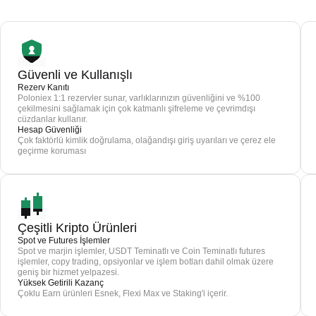
Güvenli ve Kullanışlı
Rezerv Kanıtı
Poloniex 1:1 rezervler sunar, varlıklarınızın güvenliğini ve %100
çekilmesini sağlamak için çok katmanlı şifreleme ve çevrimdışı
cüzdanlar kullanır.
Hesap Güvenliği
Çok faktörlü kimlik doğrulama, olağandışı giriş uyarıları ve çerez ele
geçirme koruması
Çeşitli Kripto Ürünleri
Spot ve Futures İşlemler
Spot ve marjin işlemler, USDT Teminatlı ve Coin Teminatlı futures
işlemler, copy trading, opsiyonlar ve işlem botları dahil olmak üzere
geniş bir hizmet yelpazesi.
Yüksek Getirili Kazanç
Çoklu Earn ürünleri Esnek, Flexi Max ve Staking'i içerir.