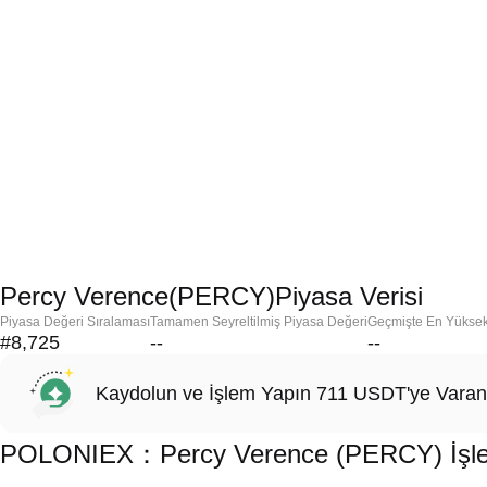
Percy Verence(PERCY)Piyasa Verisi
Piyasa Değeri Sıralaması
Tamamen Seyreltilmiş Piyasa Değeri
Geçmişte En Yükse
#8,725
--
--
Kaydolun ve İşlem Yapın 711 USDT'ye Varan
POLONIEX：Percy Verence (PERCY) İşlemi