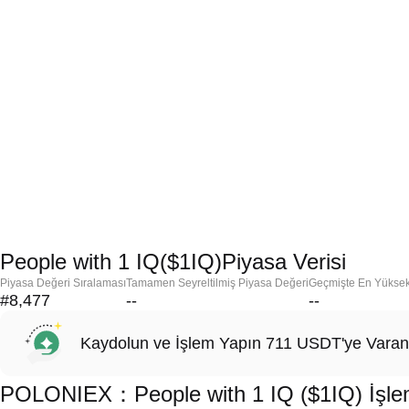
People with 1 IQ($1IQ)Piyasa Verisi
Piyasa Değeri Sıralaması
Tamamen Seyreltilmiş Piyasa Değeri
Geçmişte En Yükse
#8,477
--
--
Kaydolun ve İşlem Yapın 711 USDT'ye Varan
POLONIEX：People with 1 IQ ($1IQ) İşlemi