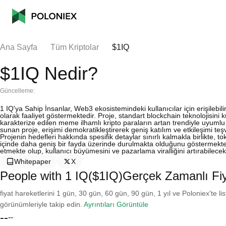
Ana Sayfa
Tüm Kriptolar
$1IQ
$1IQ Nedir?
Güncelleme:
1 IQ'ya Sahip İnsanlar, Web3 ekosistemindeki kullanıcılar için erişilebil
olarak faaliyet göstermektedir. Proje, standart blockchain teknolojisini k
karakterize edilen meme ilhamlı kripto paraların artan trendiyle uyumlu
sunan proje, erişimi demokratikleştirerek geniş katılım ve etkileşimi te
Projenin hedefleri hakkında spesifik detaylar sınırlı kalmakla birlikte, t
içinde daha geniş bir fayda üzerinde durulmakta olduğunu göstermektedi
etmekte olup, kullanıcı büyümesini ve pazarlama viralliğini artırabilecek
Whitepaper
X
People with 1 IQ($1IQ)Gerçek Zamanlı Fi
fiyat hareketlerini 1 gün, 30 gün, 60 gün, 90 gün, 1 yıl ve Poloniex'te li
görünümleriyle takip edin.
Ayrıntıları Görüntüle
--
--