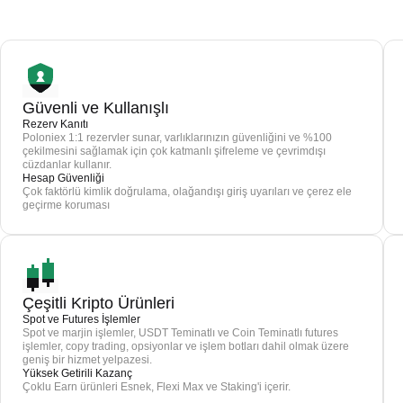
Güvenli ve Kullanışlı
Rezerv Kanıtı
Poloniex 1:1 rezervler sunar, varlıklarınızın güvenliğini ve %100
çekilmesini sağlamak için çok katmanlı şifreleme ve çevrimdışı
cüzdanlar kullanır.
Hesap Güvenliği
Çok faktörlü kimlik doğrulama, olağandışı giriş uyarıları ve çerez ele
geçirme koruması
Çeşitli Kripto Ürünleri
Spot ve Futures İşlemler
Spot ve marjin işlemler, USDT Teminatlı ve Coin Teminatlı futures
işlemler, copy trading, opsiyonlar ve işlem botları dahil olmak üzere
geniş bir hizmet yelpazesi.
Yüksek Getirili Kazanç
Çoklu Earn ürünleri Esnek, Flexi Max ve Staking'i içerir.