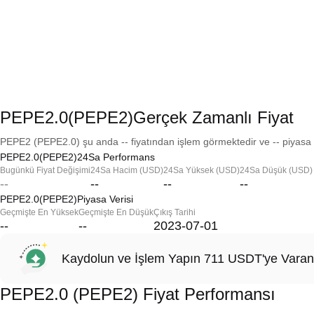
PEPE2.0(PEPE2)Gerçek Zamanlı Fiyat
PEPE2 (PEPE2.0) şu anda -- fiyatından işlem görmektedir ve -- piyasa 
PEPE2.0(PEPE2)24Sa Performans
Bugünkü Fiyat Değişimi
24Sa Hacim (USD)
24Sa Yüksek (USD)
24Sa Düşük (USD)
--
--
--
--
PEPE2.0(PEPE2)Piyasa Verisi
Geçmişte En Yüksek
Geçmişte En Düşük
Çıkış Tarihi
--
--
2023-07-01
Kaydolun ve İşlem Yapın 711 USDT'ye Varan
PEPE2.0 (PEPE2) Fiyat Performansı