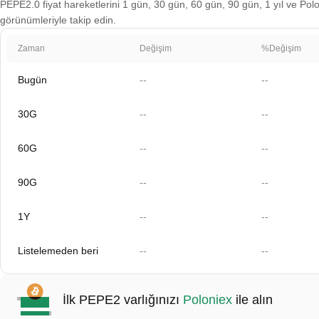
PEPE2.0 fiyat hareketlerini 1 gün, 30 gün, 60 gün, 90 gün, 1 yıl ve Polon
görünümleriyle takip edin.
Zaman
Değişim
%Değişim
Bugün
--
--
30G
--
--
60G
--
--
90G
--
--
1Y
--
--
Listelemeden beri
--
--
İlk PEPE2 varlığınızı
Poloniex
ile alın