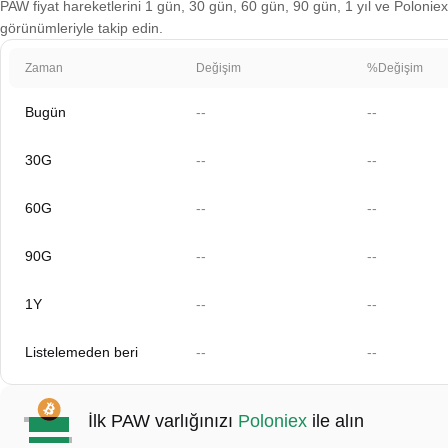
PAW fiyat hareketlerini 1 gün, 30 gün, 60 gün, 90 gün, 1 yıl ve Poloniex'
görünümleriyle takip edin.
Zaman
Değişim
%Değişim
Bugün
--
--
30G
--
--
60G
--
--
90G
--
--
1Y
--
--
Listelemeden beri
--
--
İlk PAW varlığınızı
Poloniex
ile alın