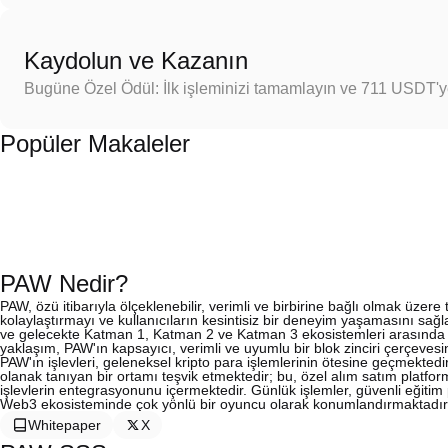
Kaydolun ve Kazanın
Bugüne Özel Ödül: İlk işleminizi tamamlayın ve 711 USDT'
Popüler Makaleler
PAW Nedir?
PAW, özü itibarıyla ölçeklenebilir, verimli ve birbirine bağlı olmak üzere
kolaylaştırmayı ve kullanıcıların kesintisiz bir deneyim yaşamasını sa
ve gelecekte Katman 1, Katman 2 ve Katman 3 ekosistemleri arasında kul
yaklaşım, PAW'ın kapsayıcı, verimli ve uyumlu bir blok zinciri çerçeves
PAW'ın işlevleri, geleneksel kripto para işlemlerinin ötesine geçmekted
olanak tanıyan bir ortamı teşvik etmektedir; bu, özel alım satım platfo
işlevlerin entegrasyonunu içermektedir. Günlük işlemler, güvenli eğitim pl
Web3 ekosisteminde çok yönlü bir oyuncu olarak konumlandırmaktadır
Whitepaper
X