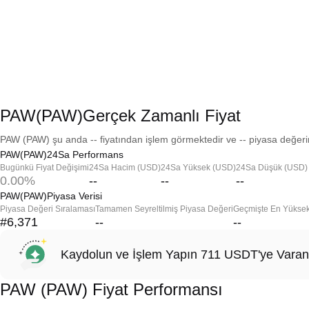
PAW(PAW)Gerçek Zamanlı Fiyat
PAW (PAW) şu anda -- fiyatından işlem görmektedir ve -- piyasa değerin
PAW(PAW)24Sa Performans
Bugünkü Fiyat Değişimi
24Sa Hacim (USD)
24Sa Yüksek (USD)
24Sa Düşük (USD)
0.00%
--
--
--
PAW(PAW)Piyasa Verisi
Piyasa Değeri Sıralaması
Tamamen Seyreltilmiş Piyasa Değeri
Geçmişte En Yükse
#6,371
--
--
Kaydolun ve İşlem Yapın 711 USDT'ye Varan
PAW (PAW) Fiyat Performansı