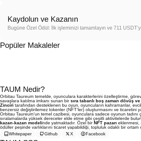
Kaydolun ve Kazanın
Bugüne Özel Ödül: İlk işleminizi tamamlayın ve 711 USDT'
Popüler Makaleler
TAUM Nedir?
Orbitau Taureum temelde, oyunculara karakterlerini özelleştirme, göre
savaşlara katılma imkanı sunan bir
sıra tabanlı boş zaman dövüş ve
Zinciri
tarafından desteklenen bu oyun, oyuncuların kahramanlar, evcil 
benzersiz değiştirilemez tokenler (NFT’ler) oluşturmasını ve ticaretini
Orbitau Taureum'un temel cazibesi, oyunculara sadece oyunun tadını
sıralamalarda yüksek dereceler elde etme gibi çeşitli aktivitelerde bul
kazan-kazan modeli
nde yatmaktadır. Özel bir
NFT pazarı
eklenmesi, 
ödüller peşinde varlıklarını ticaret yapabildiği, topluluk odaklı bir ortam
Whitepaper
Github
X
Facebook