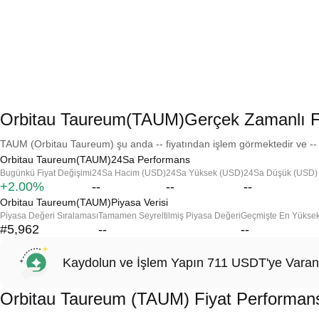
Orbitau Taureum(TAUM)Gerçek Zamanlı F
TAUM (Orbitau Taureum) şu anda -- fiyatından işlem görmektedir ve -- 
Orbitau Taureum(TAUM)24Sa Performans
Bugünkü Fiyat Değişimi
24Sa Hacim (USD)
24Sa Yüksek (USD)
24Sa Düşük (USD)
+2.00%
--
--
--
Orbitau Taureum(TAUM)Piyasa Verisi
Piyasa Değeri Sıralaması
Tamamen Seyreltilmiş Piyasa Değeri
Geçmişte En Yükse
#5,962
--
--
Kaydolun ve İşlem Yapın 711 USDT'ye Varan
Orbitau Taureum (TAUM) Fiyat Performan