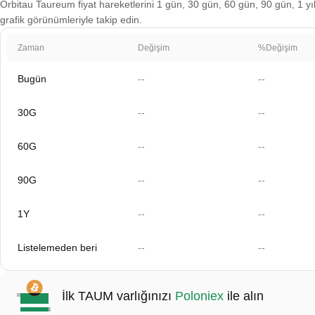
Orbitau Taureum fiyat hareketlerini 1 gün, 30 gün, 60 gün, 90 gün, 1 yıl
grafik görünümleriyle takip edin.
Zaman
Değişim
%Değişim
Bugün
--
--
30G
--
--
60G
--
--
90G
--
--
1Y
--
--
Listelemeden beri
--
--
İlk TAUM varlığınızı
Poloniex
ile alın