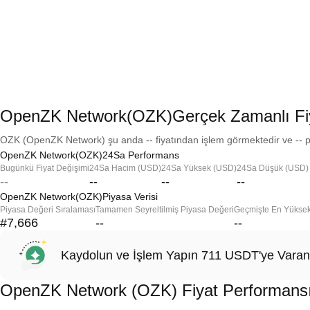
OpenZK Network(OZK)Gerçek Zamanlı Fi
OZK (OpenZK Network) şu anda -- fiyatından işlem görmektedir ve -- pi
OpenZK Network(OZK)24Sa Performans
Bugünkü Fiyat Değişimi
24Sa Hacim (USD)
24Sa Yüksek (USD)
24Sa Düşük (USD)
--
--
--
--
OpenZK Network(OZK)Piyasa Verisi
Piyasa Değeri Sıralaması
Tamamen Seyreltilmiş Piyasa Değeri
Geçmişte En Yükse
#7,666
--
--
Kaydolun ve İşlem Yapın 711 USDT'ye Varan
OpenZK Network (OZK) Fiyat Performans