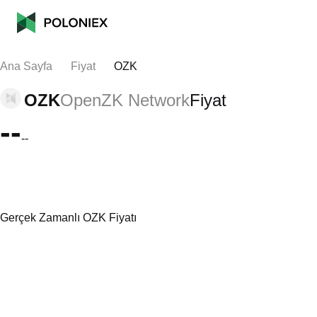
Ana Sayfa
Fiyat
OZK
OZK
OpenZK Network
Fiyat
--
--
Gerçek Zamanlı OZK Fiyatı