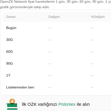
OpenZK Network fiyat hareketlerini 1 gün, 30 gün, 60 gün, 90 gün, 1 yıl
grafik görünümleriyle takip edin.
Zaman
Değişim
%Değişim
Bugün
--
--
30G
--
--
60G
--
--
90G
--
--
1Y
--
--
Listelemeden beri
--
--
İlk OZK varlığınızı
Poloniex
ile alın