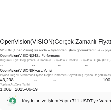
OpenVision(VISION)Gerçek Zamanlı Fiya
VISION (OpenVision) şu anda -- fiyatından işlem görmektedir ve -- piya
OpenVision(VISION)24Sa Performans
Bugünkü Fiyat Değişimi
24Sa Hacim (USD)
24Sa Yüksek (USD)
24Sa Düşük (USD)
--
--
--
--
OpenVision(VISION)Piyasa Verisi
Piyasa Değeri Sıralaması
Piyasa Değeri
Tamamen Seyreltilmiş Piyasa Değeri
Dolaş
#3,298
--
--
100
Toplam Arz
Çıkış Tarihi
1.00B
2025-06-19
Kaydolun ve İşlem Yapın 711 USDT'ye Varan