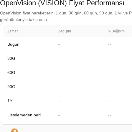
OpenVision (VISION) Fiyat Performansı
OpenVision fiyat hareketlerini 1 gün, 30 gün, 60 gün, 90 gün, 1 yıl ve Po
görünümleriyle takip edin.
Zaman
Değişim
%Değişim
Bugün
--
--
30G
--
--
60G
--
--
90G
--
--
1Y
--
--
Listelemeden beri
--
--