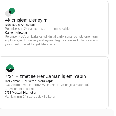
Akıcı İşlem Deneyimi
Düşük Alış-Satış Aralığı
Poloniex son 24 saatte -- işlem hacmine sahip
Kaliteli Kriptolar
Poloniex, 400'den fazla kaliteli dijital varlık sunar ve listelenen tüm
kriptolar için likidite ve yasal uyumluluğu yöneterek kullanıcılar için
yatırım riskini etkili bir şekilde azaltır.
7/24 Hizmet ile Her Zaman İşlem Yapın
Her Zaman, Her Yerde İşlem Yapın
iOS, Android ve HarmonyOS cihazlarını ve başlıca masaüstü
tarayıcılarını destekler.
7/24 Müşteri Hizmetleri
Varlıklarınızı 24 saat destek ile korur