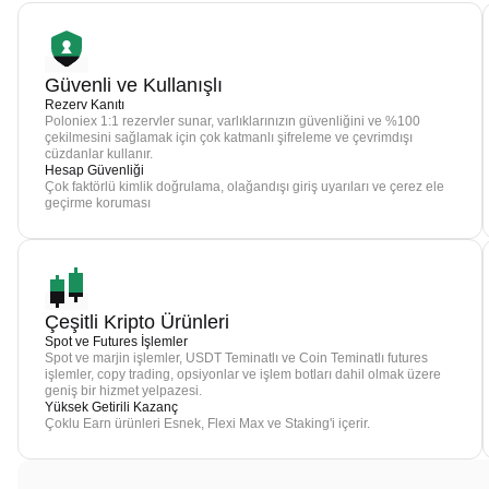
Güvenli ve Kullanışlı
Rezerv Kanıtı
Poloniex 1:1 rezervler sunar, varlıklarınızın güvenliğini ve %100
çekilmesini sağlamak için çok katmanlı şifreleme ve çevrimdışı
cüzdanlar kullanır.
Hesap Güvenliği
Çok faktörlü kimlik doğrulama, olağandışı giriş uyarıları ve çerez ele
geçirme koruması
Çeşitli Kripto Ürünleri
Spot ve Futures İşlemler
Spot ve marjin işlemler, USDT Teminatlı ve Coin Teminatlı futures
işlemler, copy trading, opsiyonlar ve işlem botları dahil olmak üzere
geniş bir hizmet yelpazesi.
Yüksek Getirili Kazanç
Çoklu Earn ürünleri Esnek, Flexi Max ve Staking'i içerir.