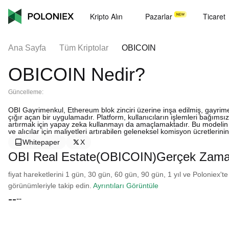
Kripto Alın
Pazarlar
Ticaret
Ana Sayfa
Tüm Kriptolar
OBICOIN
OBICOIN Nedir?
Güncelleme:
OBI Gayrimenkul, Ethereum blok zinciri üzerine inşa edilmiş, gayrime
çığır açan bir uygulamadır. Platform, kullanıcıların işlemleri bağımsı
artırmak için yapay zeka kullanmayı da amaçlamaktadır. Bu modelin en
ve alıcılar için maliyetleri artırabilen geleneksel komisyon ücretlerini
Whitepaper
X
OBI Real Estate(OBICOIN)Gerçek Zaman
fiyat hareketlerini 1 gün, 30 gün, 60 gün, 90 gün, 1 yıl ve Poloniex'te
görünümleriyle takip edin.
Ayrıntıları Görüntüle
--
--