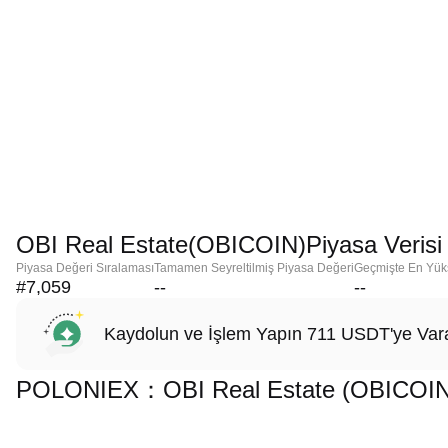
OBI Real Estate(OBICOIN)Piyasa Verisi
Piyasa Değeri Sıralaması
Tamamen Seyreltilmiş Piyasa Değeri
Geçmişte En Yük
#7,059
--
--
Kaydolun ve İşlem Yapın 711 USDT'ye Vara
POLONIEX：OBI Real Estate (OBICOIN) İ