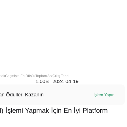
sek
Geçmişte En Düşük
Toplam Arz
Çıkış Tarihi
--
1.00B
2024-04-19
n Ödülleri Kazanın
İşlem Yapın
şlemi Yapmak İçin En İyi Platform