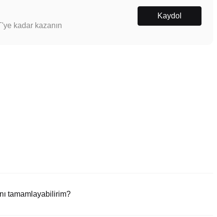
Kaydol
T'ye kadar kazanın
nı tamamlayabilirim?