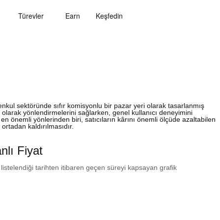
Türevler
Earn
Keşfedin
nkul sektöründe sıfır komisyonlu bir pazar yeri olarak tasarlanmış
z olarak yönlendirmelerini sağlarken, genel kullanıcı deneyimini
 önemli yönlerinden biri, satıcıların kârını önemli ölçüde azaltabilen
n ortadan kaldırılmasıdır.
lı Fiyat
 listelendiği tarihten itibaren geçen süreyi kapsayan grafik