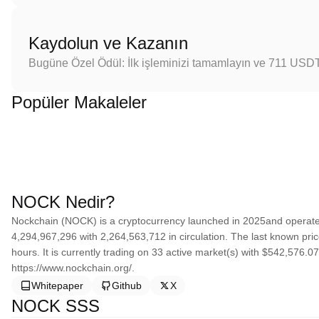
Kaydolun ve Kazanın
Bugüne Özel Ödül: İlk işleminizi tamamlayın ve 711 USD
Popüler Makaleler
NOCK Nedir?
Nockchain (NOCK) is a cryptocurrency launched in 2025and operates
4,294,967,296 with 2,264,563,712 in circulation. The last known pri
hours. It is currently trading on 33 active market(s) with $542,576.0
https://www.nockchain.org/.
Whitepaper
Github
X
NOCK SSS