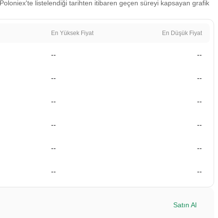
Poloniex'te listelendiği tarihten itibaren geçen süreyi kapsayan grafik
En Yüksek Fiyat
En Düşük Fiyat
--
--
--
--
--
--
--
--
--
--
--
--
Satın Al