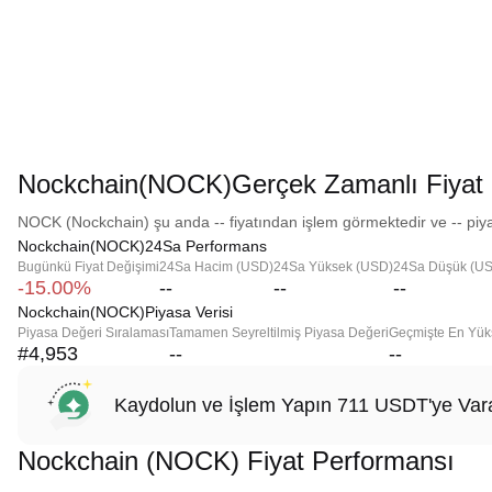
Nockchain(NOCK)Gerçek Zamanlı Fiyat
NOCK (Nockchain) şu anda -- fiyatından işlem görmektedir ve -- piya
Nockchain(NOCK)24Sa Performans
Bugünkü Fiyat Değişimi
24Sa Hacim (USD)
24Sa Yüksek (USD)
24Sa Düşük (U
-15.00%
--
--
--
Nockchain(NOCK)Piyasa Verisi
Piyasa Değeri Sıralaması
Tamamen Seyreltilmiş Piyasa Değeri
Geçmişte En Yük
#4,953
--
--
Kaydolun ve İşlem Yapın 711 USDT'ye Vara
Nockchain (NOCK) Fiyat Performansı