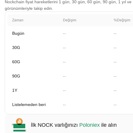
Nockchain fiyat hareketlerini 1 gün, 30 gün, 60 gün, 90 gün, 1 yıl ve 
görünümleriyle takip edin.
Zaman
Değişim
%Değişim
Bugün
--
--
30G
--
--
60G
--
--
90G
--
--
1Y
--
--
Listelemeden beri
--
--
İlk NOCK varlığınızı
Poloniex
ile alın