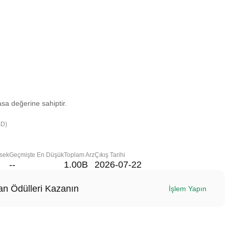
sa değerine sahiptir.
SD)
sek
Geçmişte En Düşük
Toplam Arz
Çıkış Tarihi
--
1.00B
2026-07-22
n Ödülleri Kazanın
İşlem Yapın