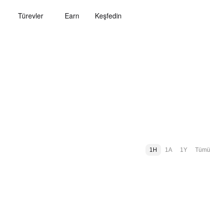
Türevler
Earn
Keşfedin
1H
1A
1Y
Tümü