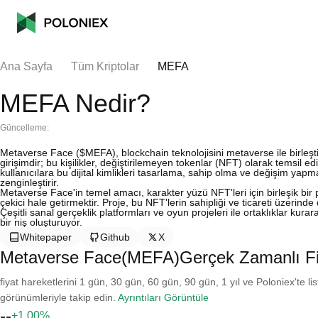
Ana Sayfa
Tüm Kriptolar
MEFA
MEFA Nedir?
Güncelleme:
Metaverse Face ($MEFA), blockchain teknolojisini metaverse ile birleştirer
girişimdir; bu kişilikler, değiştirilemeyen tokenlar (NFT) olarak temsil 
kullanıcılara bu dijital kimlikleri tasarlama, sahip olma ve değişim yap
zenginleştirir.
Metaverse Face'in temel amacı, karakter yüzü NFT'leri için birleşik bir paza
çekici hale getirmektir. Proje, bu NFT'lerin sahipliği ve ticareti üzerinde
Çeşitli sanal gerçeklik platformları ve oyun projeleri ile ortaklıklar kura
bir niş oluşturuyor.
Whitepaper
Github
X
Metaverse Face(MEFA)Gerçek Zamanlı Fi
fiyat hareketlerini 1 gün, 30 gün, 60 gün, 90 gün, 1 yıl ve Poloniex'te li
görünümleriyle takip edin.
Ayrıntıları Görüntüle
--
+1.00%