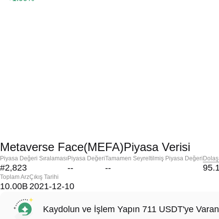
Metaverse Face(MEFA)Piyasa Verisi
Piyasa Değeri Sıralaması
Piyasa Değeri
Tamamen Seyreltilmiş Piyasa Değeri
Dolaş
#2,823
--
--
95.
Toplam Arz
Çıkış Tarihi
10.00B
2021-12-10
Kaydolun ve İşlem Yapın 711 USDT'ye Varan